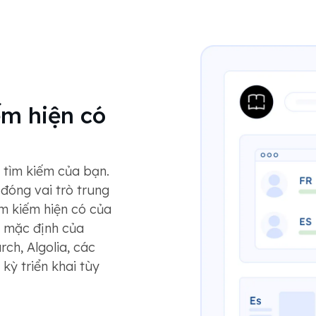
ếm hiện có
 tìm kiếm của bạn.
 đóng vai trò trung
ìm kiếm hiện có của
m mặc định của
rch, Algolia, các
kỳ triển khai tùy