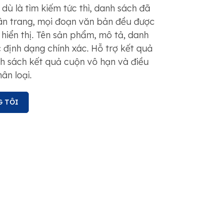
 dù là tìm kiếm tức thì, danh sách đã
ân trang, mọi đoạn văn bản đều được
hiển thị. Tên sản phẩm, mô tả, danh
 định dạng chính xác. Hỗ trợ kết quả
h sách kết quả cuộn vô hạn và điều
ân loại.
G TÔI