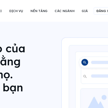
I
DỊCH VỤ
NỀN TẢNG
CÁC NGÀNH
GIÁ
ĐĂNG 
p của
bằng
họ.
 bạn