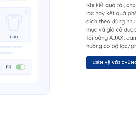
Khi kết quả tải, cho
lọc hay kết quả ph
dịch theo đúng như 
mục và giá cả được
tải bằng AJAX, dan
hướng có bộ lọc/ph
LIÊN HỆ VỚI CHÚN