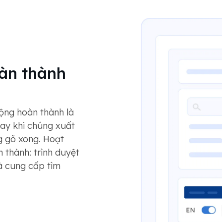
àn thành
ộng hoàn thành là
gay khi chúng xuất
g gõ xong. Hoạt
 thành: trình duyệt
à cung cấp tìm