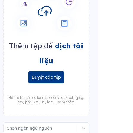
Thêm tệp để
dịch tài
liệu
Duyệt các tệp
Hỗ trợ tất cả các loại tệp: docx, xlsx, pdf, jpeg,
csv, json, xml, ini, html... xem thêm
Chọn ngôn ngữ nguồn