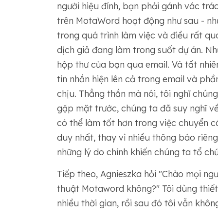
người hiệu đính, bạn phải gánh vác trác
trên MotaWord hoạt động như sau - như
trong quá trình làm việc và điều rất q
dịch giả đang làm trong suốt dự án. N
hộp thư của bạn qua email. Và tất nhiê
tin nhắn hiện lên cả trong email và phầ
chịu. Thẳng thắn mà nói, tôi nghĩ chúng
gặp mặt trước, chúng ta đã suy nghĩ về
có thể làm tốt hơn trong việc chuyển 
duy nhất, thay vì nhiều thông báo riêng
những lý do chính khiến chúng ta tổ ch
Tiếp theo, Agnieszka hỏi "Chào mọi ngườ
thuật Motaword không?" Tôi dùng thiết 
nhiều thời gian, rồi sau đó tôi vẫn khô