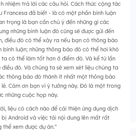
h nhiệm trả lời các câu hỏi. Cách thức cộng tác
 Francesa đã biết - là có một phần bình luận
uan trọng là bạn cần chú ý đến những gì các
hưng những bình luận đó cũng sẽ được gửi đến
n, điều đó có thể xảy ra nếu bạn có thông báo
n bình luận; những thông báo đó có thể hơi khó
 ta có thể làm tốt hơn ở điểm đó. Và kể từ lần
 điều đó. Và chúng ta sẽ xem xét liệu chúng ta
các thông báo đó thành ít nhất một thông báo
 lẻ. Cảm ơn bạn vì ý tưởng này. Đó là một trong
ức những cuộc họp này.
i, liệu có cách nào để cải thiện ứng dụng dịch
bị Android và việc tải nội dung lên mất rất
ng thể xem được dự án."