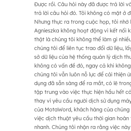
Được rồi. Câu hỏi này đã được trả lời v
trả lời câu hỏi đó. Tôi không có mặt ở đ
Nhưng thực ra trong cuộc họp, tôi nhớ 
Agnieszka không hoạt động vì kết nối kh
thật là chúng tôi không thể làm gì nhiề
chúng tôi để liên tục trao đổi dữ liệu, 
sở dữ liệu của hệ thống quản lý dịch 
không có vấn đề đó, ngay cả khi không
chúng tôi vẫn luôn nỗ lực để cải thiện 
dụng đã sẵn sàng để ra mắt, có lẽ tron
tập trung vào việc thực hiện hầu hết 
thay vì yêu cầu người dịch sử dụng máy
của MotaWord, khách hàng của chúng tô
việc dịch thuật yêu cầu thời gian hoàn
nhanh. Chúng tôi nhận ra rằng việc này