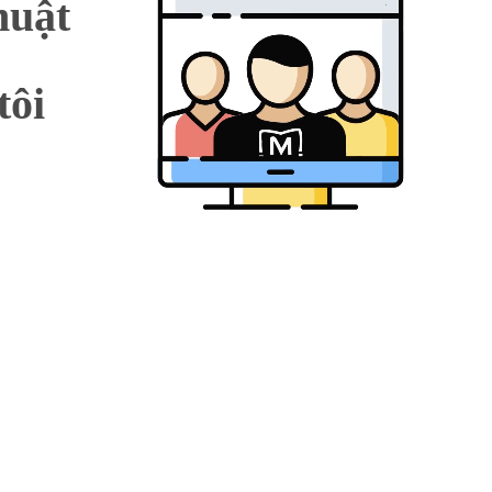
huật
tôi