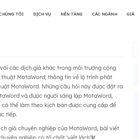
 CHÚNG TÔI
DỊCH VỤ
NỀN TẢNG
CÁC NGÀNH
GIÁ
với các dịch giả khác trong môi trường cộng
 thuật MotaWord; thông tin về lộ trình phát
thuật MotaWord. Những câu hỏi này được đặt ra
otaWord và được người sáng lập MotaWord,
n có thể làm theo kịch bản được cung cấp để
c tiếp.
 dịch giả chuyên nghiệp của MotaWord, bài viết
huyên nghiệp có tố chất 'viết lách'
](