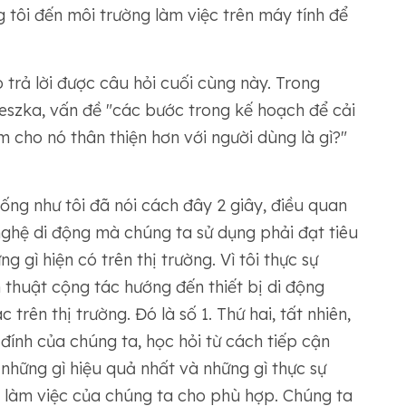
g tôi đến môi trường làm việc trên máy tính để
 trả lời được câu hỏi cuối cùng này. Trong
eszka, vấn đề "các bước trong kế hoạch để cải
 cho nó thân thiện hơn với người dùng là gì?"
giống như tôi đã nói cách đây 2 giây, điều quan
ghệ di động mà chúng ta sử dụng phải đạt tiêu
 gì hiện có trên thị trường. Vì tôi thực sự
 thuật cộng tác hướng đến thiết bị di động
trên thị trường. Đó là số 1. Thứ hai, tất nhiên,
 đính của chúng ta, học hỏi từ cách tiếp cận
 những gì hiệu quả nhất và những gì thực sự
nh làm việc của chúng ta cho phù hợp. Chúng ta