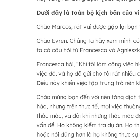
Dưới đây là toàn bộ kịch bản của vi
Chào Marcos, rất vui được gặp lại bạn 
Chào Evren. Chúng ta hãy xem mình có
ta có câu hỏi từ Francesca và Agnieszk
Francesca hỏi, “Khi tôi làm công việc h
việc đó, và họ đã gửi cho tôi rất nhiều
Điều này khiến việc tập trung trở nên k
Chào mừng bạn đến với nền tảng dịch th
hảo, nhưng trên thực tế, mọi việc thườn
thắc mắc, và đôi khi những thắc mắc đó
vấn đề. Họ không kiểm tra dự án. Họ t
hoặc nói đúng hơn là họ không thực sự c