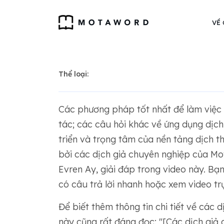
VỀ
Thể loại:
Các phương pháp tốt nhất để làm việc 
tác; các câu hỏi khác về ứng dụng dịch
triển và trọng tâm của nền tảng dịch 
bởi các dịch giả chuyên nghiệp của M
Evren Ay, giải đáp trong video này. Bạ
có câu trả lời nhanh hoặc xem video trự
Để biết thêm thông tin chi tiết về các
này cũng rất đáng đọc: "[Các dịch giả c