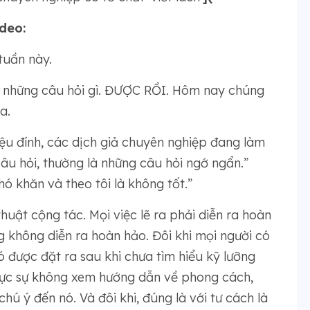
deo:
tuần này.
 những câu hỏi gì. ĐƯỢC RỒI. Hôm nay chúng
a.
iệu đính, các dịch giả chuyên nghiệp đang làm
 câu hỏi, thường là những câu hỏi ngớ ngẩn.”
hó khăn và theo tôi là không tốt.”
uật cộng tác. Mọi việc lẽ ra phải diễn ra hoàn
g không diễn ra hoàn hảo. Đôi khi mọi người có
 được đặt ra sau khi chưa tìm hiểu kỹ lưỡng
hực sự không xem hướng dẫn về phong cách,
hú ý đến nó. Và đôi khi, đúng là với tư cách là