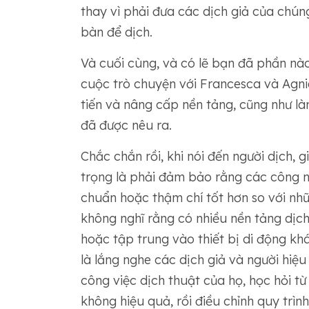
thay vì phải đưa các dịch giả của chún
bàn để dịch.
Và cuối cùng, và có lẽ bạn đã phần nào
cuộc trò chuyện với Francesca và Agni
tiến và nâng cấp nền tảng, cũng như làm
đã được nêu ra.
Chắc chắn rồi, khi nói đến người dịch, 
trọng là phải đảm bảo rằng các công n
chuẩn hoặc thậm chí tốt hơn so với những
không nghĩ rằng có nhiều nền tảng dịch
hoặc tập trung vào thiết bị di động khác 
là lắng nghe các dịch giả và người hiệu
công việc dịch thuật của họ, học hỏi từ
không hiệu quả, rồi điều chỉnh quy trì