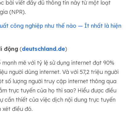
c bài viết đầy đủ thông tin này từ một loạt
gia (NPR).
uất công nghiệp như thế nào — Ít nhất là hiện
i động
(
deutschland.de
)
ố mạnh mẽ với tỷ lệ sử dụng internet đạt 90%
riệu người dùng internet. Và với 57,2 triệu người
t số lượng người truy cập internet thông qua
ắm trực tuyến của họ thì sao? Hiểu được điều
ự cần thiết của việc dịch nội dung trực tuyến
 xét điều đó.