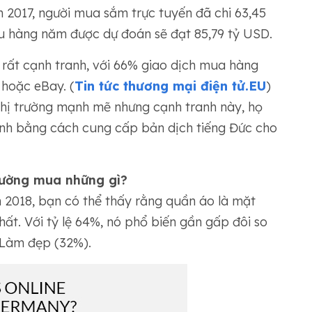
 2017, người mua sắm trực tuyến đã chi 63,45
êu hàng năm được dự đoán sẽ đạt 85,79 tỷ USD.
ến rất cạnh tranh, với 66% giao dịch mua hàng
 hoặc eBay. (
Tin tức thương mại điện tử.EU
)
 thị trường mạnh mẽ nhưng cạnh tranh này, họ
nh bằng cách cung cấp bản dịch tiếng Đức cho
hường mua những gì?
m 2018, bạn có thể thấy rằng quần áo là mặt
t. Với tỷ lệ 64%, nó phổ biến gần gấp đôi so
à Làm đẹp (32%).