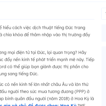
ể hiểu cách việc dịch thuật tiếng Đức trang
 là chìa khóa để thâm nhập vào thị trường đầy
ơng mại điện tử tại Đức, lại quan trọng? Hãy
c đẩy nền kinh tế phát triển mạnh mẽ này. Tiếp
rd có thể giúp bạn giành được thị phần cho
ung sang tiếng Đức.
c có nền kinh tế lớn nhất châu Âu và lớn thứ
 đầu người theo sức mua tương đương (PPP) ở
hập bình quân đầu người (năm 2018) ở Hoa Kỳ là
c gia và chủ đề được chọn: Hoa Kỳ
IMF