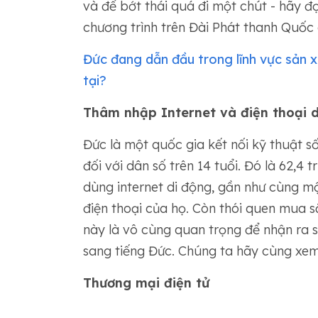
và để bớt thái quá đi một chút - hãy đọ
chương trình trên Đài Phát thanh Quốc 
Đức đang dẫn đầu trong lĩnh vực sản x
tại?
Thâm nhập Internet và điện thoại d
Đức là một quốc gia kết nối kỹ thuật s
đối với dân số trên 14 tuổi. Đó là 62,4 t
dùng internet di động, gần như cùng mộ
điện thoại của họ. Còn thói quen mua s
này là vô cùng quan trọng để nhận ra s
sang tiếng Đức. Chúng ta hãy cùng xem
Thương mại điện tử