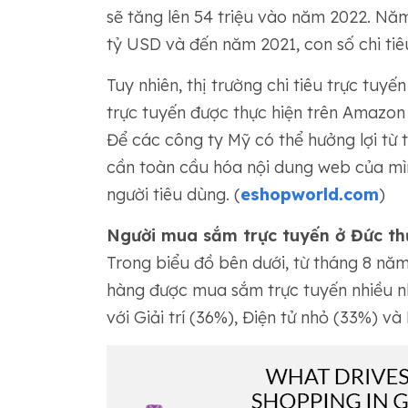
sẽ tăng lên 54 triệu vào năm 2022. Năm
tỷ USD và đến năm 2021, con số chi ti
Tuy nhiên, thị trường chi tiêu trực tuy
trực tuyến được thực hiện trên Amazon
Để các công ty Mỹ có thể hưởng lợi từ
cần toàn cầu hóa nội dung web của mì
người tiêu dùng. (
eshopworld.com
)
Người mua sắm trực tuyến ở Đức t
Trong biểu đồ bên dưới, từ tháng 8 nă
hàng được mua sắm trực tuyến nhiều nhấ
với Giải trí (36%), Điện tử nhỏ (33%) v