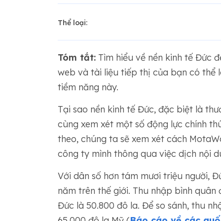
Thể loại:
Tóm tắt:
Tìm hiểu về nền kinh tế Đức đ
web và tài liệu tiếp thị của bạn có thể
tiềm năng này.
Tại sao nền kinh tế Đức, đặc biệt là thư
cùng xem xét một số động lực chính thú
theo, chúng ta sẽ xem xét cách MotaWo
công ty mình thông qua việc dịch nội d
Với dân số hơn tám mươi triệu người, Đứ
năm trên thế giới. Thu nhập bình quân
Đức là 50.800 đô la. Để so sánh, thu n
65.000 đô la Mỹ (
Báo cáo về các quố