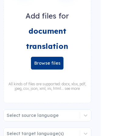
Add files for
document
translation
Browse files
All kinds of files are supported: docx, xlsx, pdf,
jpeg, csv, json, xml, ini, html... see more
Select source language
Select target language(s)