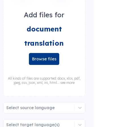
Add files for
document
translation
Browse files
All kinds of files are supported: docx, xlsx, pdf,
jpeg, csv, json, xml, ini, html... see more
Select source language
Select target language(s)