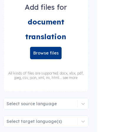
Add files for
document
translation
Browse files
All kinds of files are supported: docx, xlsx, pdf,
jpeg, csv, json, xml, ini, html... see more
Select source language
Select target language(s)