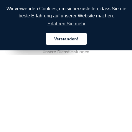
Wir verwenden Cookies, um sicherzustellen, dass Sie die
beste Erfahrung auf unserer Website machen.
Erfahren Sie mehr
UNTERNEHMEN
Verstanden!
Über uns
Deutsch
Deutsch
Deutsch
Unsere Dienstleistungen
Blog
FAQ
Unser Team
JOBS
Rechtliches
Kontaktieren Sie uns