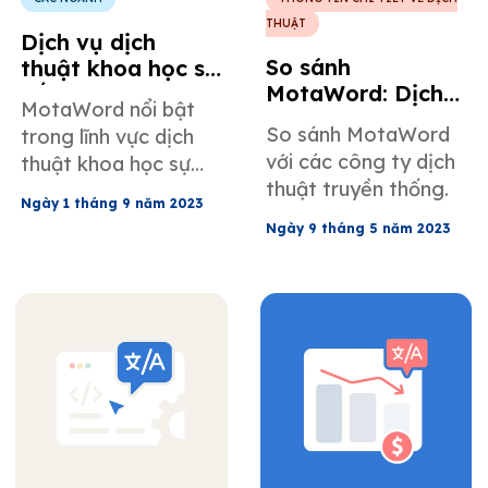
THUẬT
Dịch vụ dịch
So sánh
thuật khoa học sự
MotaWord: Dịch
sống
MotaWord nổi bật
vụ dịch thuật
So sánh MotaWord
trong lĩnh vực dịch
ngôn ngữ vượt
với các công ty dịch
thuật khoa học sự
trội
thuật truyền thống.
sống cho các lĩnh vực
Ngày 1 tháng 9 năm 2023
y tế như thử nghiệm
Ngày 9 tháng 5 năm 2023
lâm sàng và chăm
sóc sức khỏe.