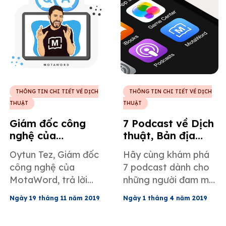
THÔNG TIN CHI TIẾT VỀ DỊCH
THÔNG TIN CHI TIẾT VỀ DỊCH
THUẬT
THUẬT
Giám đốc công
7 Podcast về Dịch
nghệ của
thuật, Bản địa
MotaWord, Oytun
hóa và Phiên dịch
Oytun Tez, Giám đốc
Hãy cùng khám phá
Tez, trả lời các
đáng để bạn nghe
công nghệ của
7 podcast dành cho
câu hỏi mà các
thử
MotaWord, trả lời
những người đam mê
biên tập viên của
các câu hỏi của
dịch thuật và bản địa
MotaWord đặt ra
Ngày 19 tháng 11 năm 2019
Ngày 1 tháng 4 năm 2019
người hiệu đính về
hóa, được lựa chọn
vào ngày 13
những cải tiến trong
bởi nền tảng dịch
tháng 11 năm