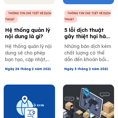
THÔNG TIN CHI TIẾT VỀ DỊCH
THÔNG TIN CHI TIẾT VỀ DỊCH
THUẬT
THUẬT
Hệ thống quản lý
5 lỗi dịch thuật
nội dung là gì?
gây thiệt hại hàng
triệu đô la
Hệ thống quản lý nội
Những bản dịch kém
dung sẽ cho phép
chất lượng có thể
bạn tạo, cập nhật,
dẫn đến khoản bồi
chỉnh sửa và xuất
thường rất lớn. Bài
Ngày 24 tháng 2 năm 2021
Ngày 3 tháng 2 năm 2021
bản trang web mà
viết này đề cập đến
không cần bất kỳ
các lỗi dịch thuật
kiến ​​thức lập trình
trong lĩnh vực
nào. Nếu bạn muốn
marketing, những
một trang web hoạt
thất bại trong dịch
động hiệu quả, có lẽ
thuật quảng cáo, và
bạn nên sử dụng một
đặc biệt là 5 lỗi dịch