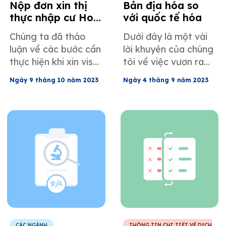
Nộp đơn xin thị
Bản địa hóa so
thực nhập cư Hoa
với quốc tế hóa
Kỳ
Chúng ta đã thảo
Dưới đây là một vài
luận về các bước cần
lời khuyên của chúng
thực hiện khi xin visa
tôi về việc vươn ra
nhập cư.
toàn cầu với sự hỗ
Ngày 9 tháng 10 năm 2023
Ngày 4 tháng 9 năm 2023
trợ của các nhà cung
cấp dịch vụ ngôn
ngữ: hãy xác định
chiến lược quốc tế
hóa của bạn và hợp
tác với các chuyên
gia bản địa hóa.
CÁC NGÀNH
THÔNG TIN CHI TIẾT VỀ DỊCH