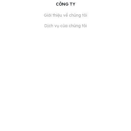
CÔNG TY
Giới thiệu về chúng tôi
Dịch vụ của chúng tôi
Blog
Câu hỏi thường gặp
Đội ngũ của chúng tôi
Nghề nghiệp
Pháp lý
Liên hệ
DÀNH CHO KHÁCH HÀNG
Đăng nhập