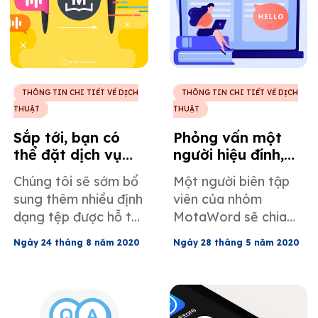
của mình cho phù
thuật số rộng lớn và
hợp với thị trường
tìm hiểu một trong
mà họ muốn chinh
những yếu tố quan
phục. Việc sử dụng
trọng nhất đằng sau
đúng sản phẩm phải
thành công của lĩnh
đi đôi với việc sử
vực này: Bản địa hóa
THÔNG TIN CHI TIẾT VỀ DỊCH
THÔNG TIN CHI TIẾT VỀ DỊCH
dụng đúng ngôn ngữ.
nội dung.
THUẬT
THUẬT
Toàn cầu hóa và
Sắp tới, bạn có
Phỏng vấn một
quốc tế hóa là điều
thể đặt dịch vụ
người hiệu đính,
bắt buộc đối với bất
phiên âm và dịch
với sự tham gia
Chúng tôi sẽ sớm bổ
Một người biên tập
kỳ chiến lược bản địa
thuật video tự
của Andrea
sung thêm nhiều định
viên của nhóm
hóa nào.
động từ
Altare.
dạng tệp được hỗ trợ
MotaWord sẽ chia
MotaWord!
vào danh sách của
sẻ kinh nghiệm làm
Ngày 24 tháng 8 năm 2020
Ngày 28 tháng 5 năm 2020
mình.
việc với chúng tôi
thông qua nền tảng
dịch thuật tiên tiến
này.