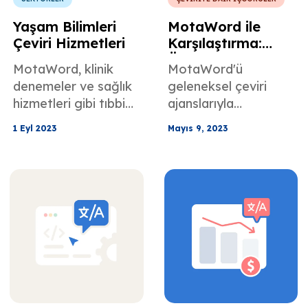
Yaşam Bilimleri
MotaWord ile
Çeviri Hizmetleri
Karşılaştırma:
Üstün Dil Çeviri
MotaWord, klinik
MotaWord'ü
Hizmeti
denemeler ve sağlık
geleneksel çeviri
hizmetleri gibi tıbbi
ajanslarıyla
alanlar için yaşam
karşılaştırma.
1 Eyl 2023
Mayıs 9, 2023
bilimleri çevirisinde
üstündür.