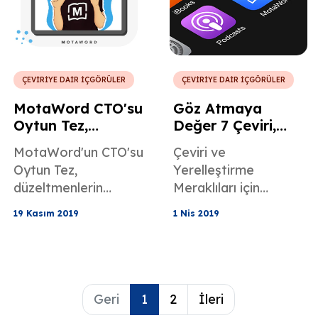
ÇEVİRİYE DAİR İÇGÖRÜLER
ÇEVİRİYE DAİR İÇGÖRÜLER
MotaWord CTO'su
Göz Atmaya
Oytun Tez,
Değer 7 Çeviri,
Motaword
Yerelleştirme ve
MotaWord'un CTO'su
Çeviri ve
Düzeltmenlerinin
Sözlü Tercüme
Oytun Tez,
Yerelleştirme
13 Kasım 2019'da
Podcast'i
düzeltmenlerin
Meraklıları için
Sorduğu Soruları
uygulamada
İşbirlikçi Çeviri
Yanıtlıyor
19 Kasım 2019
1 Nis 2019
gelecekteki
Platformu
gelişmeler ve diğer
MotaWord
bazı kullanıcı
Tarafından Seçilen
arabirimi
Bu 7 Podcast'e Göz
özellikleriyle ilgili
Atın.
Geri
1
2
İleri
sorularını yanıtlıyor.