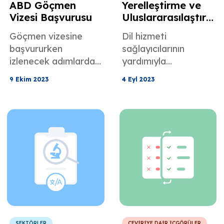
ABD Göçmen
Yerelleştirme ve
Vizesi Başvurusu
Uluslararasılaştır
ma
Göçmen vizesine
Dil hizmeti
başvururken
sağlayıcılarının
izlenecek adımlardan
yardımıyla
bahsettik.
küreselleşmeye dair
9 Ekim 2023
4 Eyl 2023
iki sentimiz şunlardır:
Uluslararasılaşma
stratejinizi belirleyin
ve yerelleştirme
uzmanlarıyla çalışın.
SEKTÖRLER
ÇEVİRİYE DAİR İÇGÖRÜLER