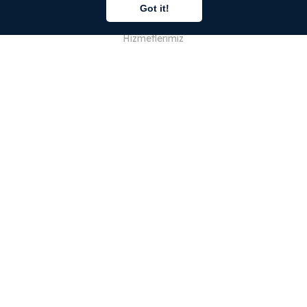
Got it!
Hakkımızda
Hizmetlerimiz
Blog
SSS
Ekibimiz
Kariyer
Hukuk
Bize Ulaşın
MÜŞTERİLER İÇİN
Giriş Yap
Kayıt Ol