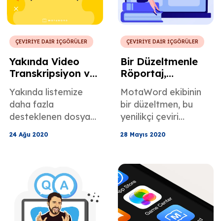
pazarlara
arkasındaki en büyük
uyarlamalıdırlar.
etkenlerden birini
Doğru ürünlerin
açıklamaya
kullanımı, doğru dilin
çalışıyoruz: İçerik
ÇEVİRİYE DAİR İÇGÖRÜLER
ÇEVİRİYE DAİR İÇGÖRÜLER
kullanımıyla eşleşir.
yerelleştirme.
Yakında Video
Bir Düzeltmenle
Küreselleşme ve
Transkripsiyon ve
Röportaj,
İçselleştirme,
Çeviri
Başrolde Andrea
herhangi bir
Yakında listemize
MotaWord ekibinin
Hizmetlerinizi
Altare
yerelleştirme
daha fazla
bir düzeltmen, bu
MotaWord'den
stratejisinin olmazsa
desteklenen dosya
yenilikçi çeviri
Otomatik Olarak
olmazıdır.
biçimi ekleyeceğiz.
platformu aracılığıyla
Sipariş
24 Ağu 2020
28 Mayıs 2020
bizimle çalışma
Verebilirsiniz!
deneyimlerini
paylaşmak için
burada.