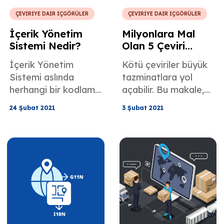
ÇEVİRİYE DAİR İÇGÖRÜLER
ÇEVİRİYE DAİR İÇGÖRÜLER
İçerik Yönetim
Milyonlara Mal
Sistemi Nedir?
Olan 5 Çeviri
Hatası
İçerik Yönetim
Kötü çeviriler büyük
Sistemi aslında
tazminatlara yol
herhangi bir kodlama
açabilir. Bu makale,
bilgisi olmadan web
pazarlamadaki çeviri
24 Şubat 2021
3 Şubat 2021
siteleri
hataları,
oluşturmanıza,
reklamcılıktaki çeviri
güncellemenize,
hataları ve özellikle
değiştirmenize,
milyonlara mal olan 5
yayınlamanıza olanak
ünlü çeviri hatası
tanır. İyi performans
hakkındadır.
gösteren bir web
sitesi istiyorsanız,
muhtemelen bir tane