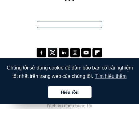
Chúng tôi sử dụng cookie để đảm bảo bạn có trải nghiệm
tốt nhất trên trang web của chúng tôi.
Tìm hiểu thêm
CÔNG TY
Hiểu rồi!
Giới thiệu về chúng tôi
Tiếng việt
Tiếng việt
Tiếng việt
Dịch vụ của chúng tôi
Blog
Câu hỏi thường gặp