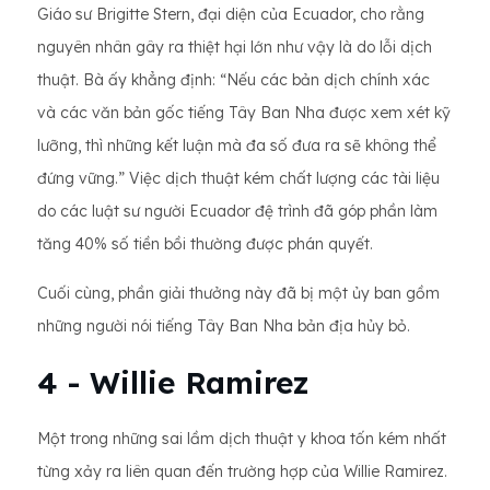
Giáo sư Brigitte Stern, đại diện của Ecuador, cho rằng
nguyên nhân gây ra thiệt hại lớn như vậy là do lỗi dịch
thuật. Bà ấy khẳng định: “Nếu các bản dịch chính xác
và các văn bản gốc tiếng Tây Ban Nha được xem xét kỹ
lưỡng, thì những kết luận mà đa số đưa ra sẽ không thể
đứng vững.” Việc dịch thuật kém chất lượng các tài liệu
do các luật sư người Ecuador đệ trình đã góp phần làm
tăng 40% số tiền bồi thường được phán quyết.
Cuối cùng, phần giải thưởng này đã bị một ủy ban gồm
những người nói tiếng Tây Ban Nha bản địa hủy bỏ.
4 - Willie Ramirez
Một trong những sai lầm dịch thuật y khoa tốn kém nhất
từng xảy ra liên quan đến trường hợp của Willie Ramirez.