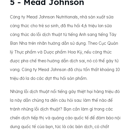
5 - Mead Johnson
Công ty Mead Johnson Nutritionals, nhà sản xuất sữa
công thức cho trẻ sơ sinh, đã thu hồi 4,6 triệu lon sữa
công thức do lỗi dịch thuật từ tiếng Anh sang tiếng Tây
Ban Nha trên nhãn hướng dẫn sử dụng. Theo Cục Quản
lý Thực phẩm và Dược phẩm Hoa Kỳ, nếu công thức
được pha chế theo hướng dẫn dịch sai, nó có thể gây tử
vong. Công ty Mead Johnson đã chịu tổn thất khoảng 10
triệu đô la do các đợt thu hồi sản phẩm.
Những lỗi dịch thuật nổi tiếng gây thiệt hại hàng triệu đô
la này dẫn chúng ta đến câu hỏi sau: làm thế nào để
tránh những lỗi dịch thuật? Bạn cần làm gì trong các
chiến dịch tiếp thị và quảng cáo quốc tế để đảm bảo nội
dung quốc tế của bạn, tức là các bản dịch, có chất