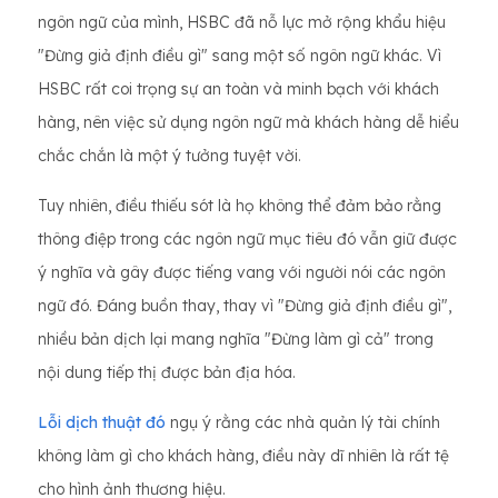
ngôn ngữ của mình, HSBC đã nỗ lực mở rộng khẩu hiệu
"Đừng giả định điều gì" sang một số ngôn ngữ khác. Vì
HSBC rất coi trọng sự an toàn và minh bạch với khách
hàng, nên việc sử dụng ngôn ngữ mà khách hàng dễ hiểu
chắc chắn là một ý tưởng tuyệt vời.
Tuy nhiên, điều thiếu sót là họ không thể đảm bảo rằng
thông điệp trong các ngôn ngữ mục tiêu đó vẫn giữ được
ý nghĩa và gây được tiếng vang với người nói các ngôn
ngữ đó. Đáng buồn thay, thay vì "Đừng giả định điều gì",
nhiều bản dịch lại mang nghĩa "Đừng làm gì cả" trong
nội dung tiếp thị được bản địa hóa.
Lỗi dịch thuật đó
ngụ ý rằng các nhà quản lý tài chính
không làm gì cho khách hàng, điều này dĩ nhiên là rất tệ
cho hình ảnh thương hiệu.