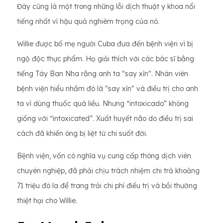
Đây cũng là một trong những lỗi dịch thuật y khoa nổi
tiếng nhất vì hậu quả nghiêm trọng của nó.
Willie được bố mẹ người Cuba đưa đến bệnh viện vì bị
ngộ độc thực phẩm. Họ giải thích với các bác sĩ bằng
tiếng Tây Ban Nha rằng anh ta "say xỉn". Nhân viên
bệnh viện hiểu nhầm đó là "say xỉn" và điều trị cho anh
ta vì dùng thuốc quá liều. Nhưng “intoxicado” không
giống với “intoxicated”. Xuất huyết não do điều trị sai
cách đã khiến ông bị liệt tứ chi suốt đời.
Bệnh viện, vốn có nghĩa vụ cung cấp thông dịch viên
chuyên nghiệp, đã phải chịu trách nhiệm chi trả khoảng
71 triệu đô la để trang trải chi phí điều trị và bồi thường
thiệt hại cho Willie.