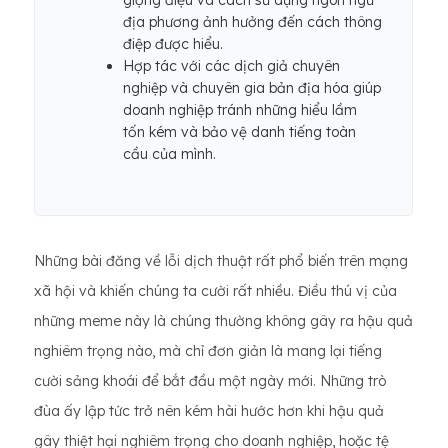
giọng điệu và cách sử dụng ngôn ngữ
địa phương ảnh hưởng đến cách thông
điệp được hiểu.
Hợp tác với các dịch giả chuyên
nghiệp và chuyên gia bản địa hóa giúp
doanh nghiệp tránh những hiểu lầm
tốn kém và bảo vệ danh tiếng toàn
cầu của mình.
Những bài đăng về lỗi dịch thuật rất phổ biến trên mạng
xã hội và khiến chúng ta cười rất nhiều. Điều thú vị của
những meme này là chúng thường không gây ra hậu quả
nghiêm trọng nào, mà chỉ đơn giản là mang lại tiếng
cười sảng khoái để bắt đầu một ngày mới. Những trò
đùa ấy lập tức trở nên kém hài hước hơn khi hậu quả
gây thiệt hại nghiêm trọng cho doanh nghiệp, hoặc tệ