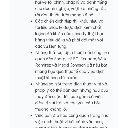
hại về tài chính, pháp lý và danh tiếng
cho doanh nghiệp, vượt xa những rắc
rối đơn thuần trên mạng xã hội.
Các chiến dịch tiếp thị, khẩu hiệu và
tài liệu pháp lý được dịch kém chất
lượng đã khiến các công ty thiệt hại
hàng triệu đô la và phải đối mặt với
các vụ kiện tụng.
Những thất bại dịch thuật nổi tiếng liên
quan đến Sharp, HSBC, Ecuador, Willie
Ramirez và Mead Johnson đã nêu bật
những hậu quả thực tế của việc dịch
thuật không chính xác.
Những sai sót trong dịch thuật y tế và
pháp lý có thể dẫn đến những hậu quả
thay đổi cuộc đời, bao gồm cả việc
điều trị sai trái và các yêu cầu bồi
thường khổng lồ.
Việc bản địa hóa cũng quan trọng như
việc dịch thuật vì bối cảnh văn hóa,