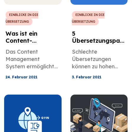
EINBLICKE IN DIE
EINBLICKE IN DIE
ÜBERSETZUNG
ÜBERSETZUNG
Was ist ein
5
Content-
Übersetzungspan
Management-
nen, die Millionen
Das Content
Schlechte
System?
kosten
Management
Übersetzungen
System ermöglicht
können zu hohen
es Ihnen tatsächlich,
Entschädigungen
24. Februar 2021
3. Februar 2021
Websites ohne
führen. In diesem
Programmierkenntni
Artikel geht es um
sse zu erstellen, zu
Übersetzungsfehler
aktualisieren, zu
im Marketing,
ändern und zu
Übersetzungsfehler
veröffentlichen.
in der Werbung und
Wenn Sie eine gut
insbesondere um 5