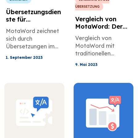
ÜBERSETZUNG
Übersetzungsdien
Vergleich von
ste für
MotaWord: Der
Biowissenschaften
MotaWord zeichnet
überlegene
Vergleich von
sich durch
Sprachübersetzun
MotaWord mit
Übersetzungen im
gsdienst
traditionellen
Bereich
1. September 2023
Übersetzungsagentu
Biowissenschaften
9. Mai 2023
ren.
für medizinische
Bereiche wie
klinische Studien und
das
Gesundheitswesen
aus.