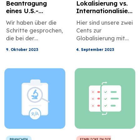
Beantragung
Lokalisierung vs.
eines U.S.-
Internationalisier
Einwanderungsvis
ung
Wir haben über die
Hier sind unsere zwei
ums
Schritte gesprochen,
Cents zur
die bei der
Globalisierung mit
Beantragung eines
Hilfe von
9. Oktober 2023
4. September 2023
Einwanderungsvisum
Sprachdienstleistern:
s zu befolgen sind.
Entscheiden Sie sich
für Ihre
Internationalisierung
sstrategie und
arbeiten Sie mit
Lokalisierungsexpert
en zusammen.
BRANCHEN
EINBLICKE IN DIE