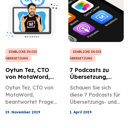
EINBLICKE IN DIE
EINBLICKE IN DIE
ÜBERSETZUNG
ÜBERSETZUNG
Oytun Tez, CTO
7 Podcasts zu
von MotaWord,
Übersetzung,
beantwortet die
Lokalisierung und
Oytun Tez, CTO von
Schauen Sie sich
Fragen, die die
Dolmetschen, die
MotaWord,
diese 7 Podcasts für
Motaword-
es wert sind,
beantwortet Fragen
Übersetzungs- und
Korrektoren am
gehört zu werden
von Korrektoren zu
Lokalisierungsbegeis
13. November
19. November 2019
1. April 2019
zukünftigen
terte an, ausgewählt
2019 gestellt
Weiterentwicklungen
von der
haben