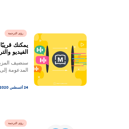
منتجاتها ومواق
الأسواق التي
استخدام المنت
استخدام اللغة
والاستيعاب أمر
رؤى الترجمة
توطين.
يمكنك قريبً
الفيديو والتر
MotaWord!
سنضيف المزيد
المدعومة إلى قا
24 أغسطس 2020
رؤى الترجمة