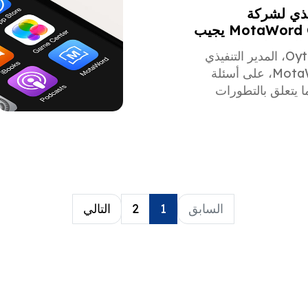
يذي لشركة
MotaWord Oytun Tez يجيب
 التي طرحها مراجعو
يجيب Oytun Tez، المدير التنفيذي
2
لشركة MotaWord، على أسئلة
ا يتعلق بالتطورات
ي التطبيق وبعض ميزات
دم الأخرى.
السابق
1
2
التالي