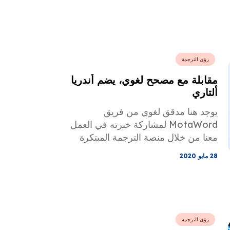
الرقمي ونحاول شرح أحد أكبر العوامل
وراء نجاحها: تعريب المحتوى.
رؤى الترجمة
مقابلة مع مصحح لغوي، يضم أندريا
ألتاري
يوجد هنا مدقق لغوي من فريق
MotaWord لمشاركة خبرته في العمل
معنا من خلال منصة الترجمة المبتكرة
هذه.
28 مايو 2020
رؤى الترجمة