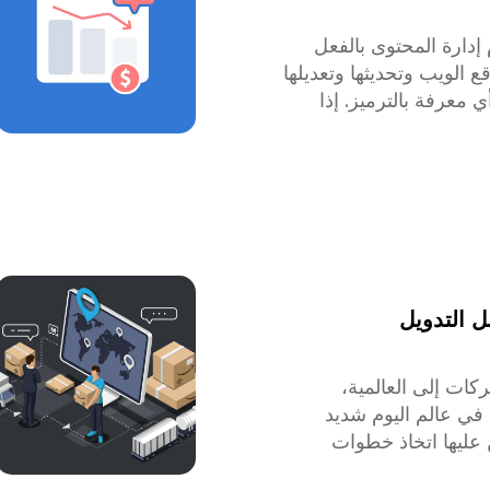
دارة المحتوى بالفعل
ع الويب وتحديثها وتعديلها
 معرفة بالترميز. إذا
ا إلكترونيًا يعمل بشكل
جب عليك استخدام موقع
يف تختار الشخص
لفوائد التي سأحصل عليها
C؟ وماذا لو كنت أرغب في
المستوى الدولي وتعريب
ص بي؟ الإجابات على كل
ل التدويل
وجودة في هذه المقالة.
ركات إلى العالمية،
ا في عالم اليوم شديد
ن عليها اتخاذ خطوات
 الاستراتيجيات، وتكييف