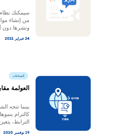
سيمكنك نظام إ
من إنشاء مواق
ونشرها دون أي
كنت تريد موقعً
24 فبراير 2021
جيد، فربما ي
ويب. ولكن ك
المناسب؟ ما ا
من MS
الانتقال إلى 
الصناعات
المحتوى الخا
العولمة مقاب
هذه الأسئلة م
بينما تتجه الش
كالتزام بنموه
الترابط، يتعي
منظمة، وتحديد
19 نوفمبر 2020