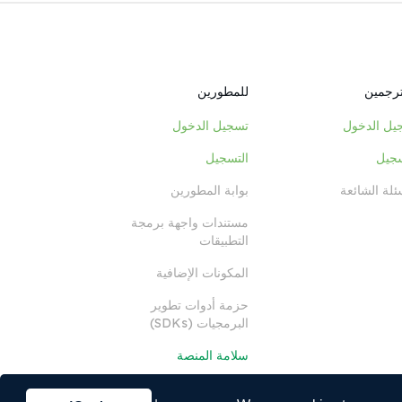
ترجمين
للمطورين
يل الدخول
تسجيل الدخول
سجيل
التسجيل
ئلة الشائعة
بوابة المطورين
مستندات واجهة برمجة
التطبيقات
المكونات الإضافية
حزمة أدوات تطوير
البرمجيات (SDKs)
سلامة المنصة