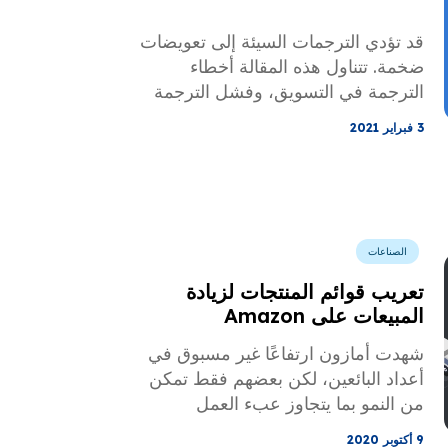
قد تؤدي الترجمات السيئة إلى تعويضات
ضخمة. تتناول هذه المقالة أخطاء
الترجمة في التسويق، وفشل الترجمة
في الإعلانات، وعلى وجه الخصوص 5
3 فبراير 2021
أخطاء ترجمة مشهورة تكلف الملايين.
الصناعات
تعريب قوائم المنتجات لزيادة
المبيعات على Amazon
شهدت أمازون ارتفاعًا غير مسبوق في
أعداد البائعين، لكن بعضهم فقط تمكن
من النمو بما يتجاوز عبء العمل
المتوسط. نتعمق في محيط التسويق
9 أكتوبر 2020