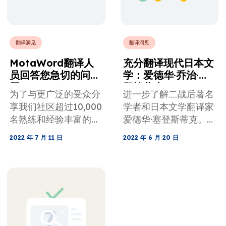
翻译洞见
翻译洞见
MotaWord翻译人
充分翻译现代日本文
员回答您急切的问
学：爱德华·乔治·赛
题!
登施蒂克
为了与更广泛的受众分
进一步了解二战后著名
享我们社区超过10,000
学者和日本文学翻译家
名熟练和经验丰富的译
爱德华·塞登斯蒂克。
员的经验，我们向他们
MotaWord在本文中
2022 年 7 月 11 日
2022 年 6 月 20 日
询问了5个问题，这些
详细介绍了他的作品。
问题揭示了翻译的世
界。 通过这次翻译面
试，您将获得有关翻译
世界的翻译技巧和想
法。