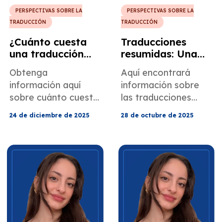
PERSPECTIVAS SOBRE LA
PERSPECTIVAS SOBRE LA
TRADUCCIÓN
TRADUCCIÓN
¿Cuánto cuesta
Traducciones
una traducción
resumidas: Una
certificada?
solución
Obtenga
Aquí encontrará
inteligente para
información aquí
información sobre
USCIS y más allá
sobre cuánto cuesta
las traducciones
una traducción
resumidas y cómo
24 de diciembre de 2025
28 de octubre de 2025
certificada y cómo
MotaWord puede
MotaWord puede
ayudarle a entregar
ayudarlo a entregar
traducciones de
traducciones de
documentos que
documentos que
cumplan con los
cumplan con las
requisitos del USCIS.
normas del USCIS.