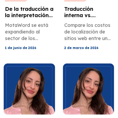
De la traducción a
Traducción
la interpretación:
interna vs.
cómo MotaWord
agencia de
MotaWord se está
Compare los costos
está creando
traducción: el
expandiendo al
de localización de
nuevas
coste real de
sector de los
sitios web entre una
oportunidades
traducir un sitio
servicios de
agencia de
para los
web corporativo
1 de junio de 2026
2 de marzo de 2026
interpretación,
traducción interna y
lingüistas.
ofreciendo a
una agencia de
traductores e
traducción.
intérpretes nuevas
oportunidades en
proyectos OSI, VRI
y OPI en todo
Estados Unidos.