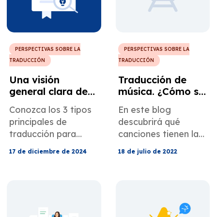
PERSPECTIVAS SOBRE LA
PERSPECTIVAS SOBRE LA
TRADUCCIÓN
TRADUCCIÓN
Una visión
Traducción de
general clara de
música. ¿Cómo se
los 3 tipos
traducen las
Conozca los 3 tipos
En este blog
principales de
canciones?
principales de
descubrirá qué
traducción
traducción para
canciones tienen las
elegir la que mejor
traducciones más
17 de diciembre de 2024
18 de julio de 2022
se adapte a sus
populares. Seguro
necesidades.
que verá algunas de
las favoritos de su
infancia en esta
divertida lista.