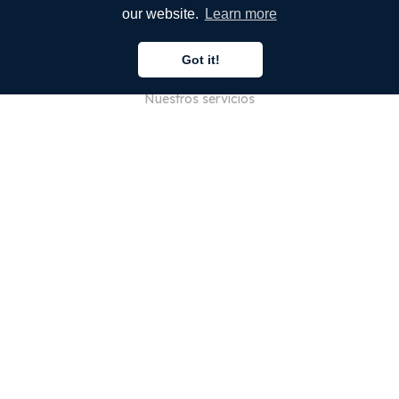
our website.
Learn more
EMPRESA
Got it!
Quiénes somos
Nuestros servicios
Blog
Preguntas frecuentes
Nuestro equipo
Empleo
Legal
Póngase en contacto con nosotros
PARA CLIENTES
Iniciar sesión