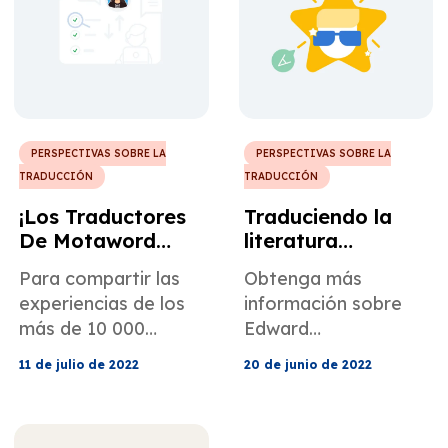
PERSPECTIVAS SOBRE LA
PERSPECTIVAS SOBRE LA
TRADUCCIÓN
TRADUCCIÓN
¡Los Traductores
Traduciendo la
De Motaword
literatura
Responden A Tus
japonesa
Para compartir las
Obtenga más
Preguntas!
moderna al
experiencias de los
información sobre
máximo: Edward
más de 10 000
Edward
George
traductores
Seidensticker, un
Seidensticker
11 de julio de 2022
20 de junio de 2022
capacitados y
destacado
experimentados de
académico y
nuestra comunidad
traductor de