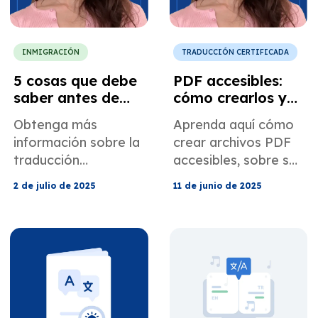
INMIGRACIÓN
TRADUCCIÓN CERTIFICADA
5 cosas que debe
PDF accesibles:
saber antes de
cómo crearlos y
obtener una
usarlos
Obtenga más
Aprenda aquí cómo
traducción
información sobre la
crear archivos PDF
certificada para el
traducción
accesibles, sobre su
USCIS
certificada. La
importancia y cómo
2 de julio de 2025
11 de junio de 2025
traducción
convertir archivos
certificada es uno de
PDF normales en
los requisitos más
archivos accesibles.
importantes en los
casos de USCIS en
el extranjero.