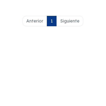
programas de
televisión. Algunos
podrían
sorprenderte.
Anterior
1
Siguiente