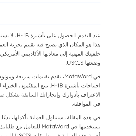
عند التقدم 
خلفيتك المهنية إلى معادلها الأكاديمي الأمريكي
وضعتها USCIS.
في MotaWord، نقدم تقييمات سريعة
احتياجات تأشيرة H-1B. يتبع المقيّمون الخبراء لدينا معايير
الاعتراف بأدوارك وإنجازاتك السابقة بشكل 
في الموافقة.
في هذه المقالة، سنتناول العملية بأكملها، بدءً
نستخدمها في MotaWord للت
أهمية هذه العملية في تطبيقات USCIS المستقبلية. لنبدأ مباشرة!