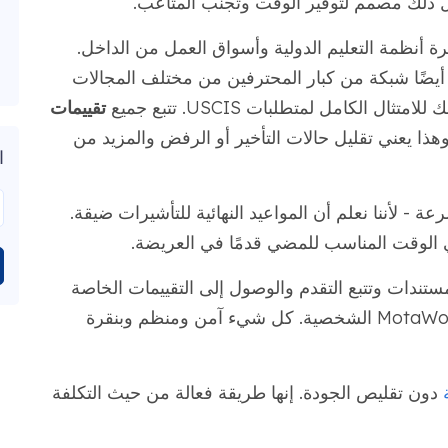
ل ذلك مصمم لتوفير الوقت وتجنب المتاعب.
رة أنظمة التعليم الدولية وأسواق العمل من الداخل.
نا أيضًا شبكة من كبار المحترفين من مختلف المجالات
ال الكامل لمتطلبات USCIS. تتبع جميع
تقييمات
ينا أحدث قواعد USCIS. وهذا يعني تقليل حالات التأخير أو الرفض والمزيد من
ا
ة - لأننا نعلم أن المواعيد النهائية للتأشيرات ضيقة.
 الوقت المناسب للمضي قدمًا في العريضة.
ستندات وتتبع التقدم والوصول إلى التقييمات الخاصة
بك في أي وقت من خلال لوحة تحكم MotaWord الشخصية. كل شيء آمن ومنظم وبنقرة
دون تقليص الجودة. إنها طريقة فعالة من حيث التكلفة