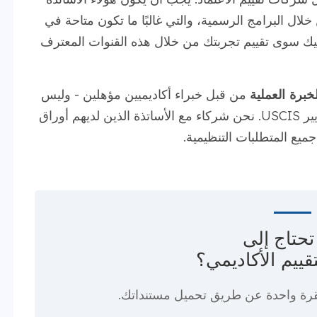
لال البرامج الرسمية، والتي غالبًا ما تكون متاحة في
عليك سوى تقييم تجربتك من خلال هذه القنوات المعترف
لخبرة العملية
من قبل خبراء أكاديميين مؤهلين - وليس
من قبل فريقنا الداخلي - لتتوافق تمامًا مع معايير USCIS. نحن شركاء مع الأساتذة الذين لديهم أوراق
ميع المتطلبات التنظيمية.
حتاج إلى
قييم الأكاديمي؟
رة واحدة
عن طريق تحميل مستنداتك.