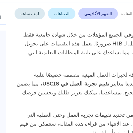
الفئات:
التقييم الأكاديمي
الصناعات
لمدة ساعة
للحصول على تأشيرة H-1B، لا يستوفي الجميع المؤهلات من خلال شهادة جامعية فقط.
هذا هو المكان الذي يصبح فيه تقييم تجربة العمل لـ H1B ضروريًا. تعمل هذه التقييمات على تحويل
، مما يساعدك على تلبية المتطلبات التعليمية التي
 وموثوقة لخبرات العمل المهنية مصممة خصيصًا لتلبية
تقييم تجربة العمل في USCIS
، مما يضمن
صحيح. بمساعدتنا، يمكنك تعزيز طلبك وتحسين فرصك
ا من تحديد تقييمات تجربة العمل وحتى العملية التي
عامل مع طلباتك. عند الانتهاء من قراءة هذه المقالة، ستتمكن من فهم