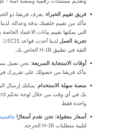
وتقديم مستندات رقمية ومنصة آمنة - ك
فريق تقييم الخبراء
: يعرف فريقنا ذو الخب
نتأكد من تقييم خلفيتك بدقة وعدالة. لدي
التي يمكنها تقييم بيانات الاعتماد الخاصة بك للامتث
تجربة العمل
لد
الثقة في تطبيق H-1B الخاص بك.
أوقات الاستجابة السريعة
: نحن نعمل بسرع
يتأكد فريقنا من حصولك على تقريرك في
منصة سهلة الاستخدام
: يمكنك إرسال الم
واحدة فقط.
أسعار معقولة: نحن نقدم أسعارًا
تنافسية
لتلبية متطلبات H-1B الحرجة.