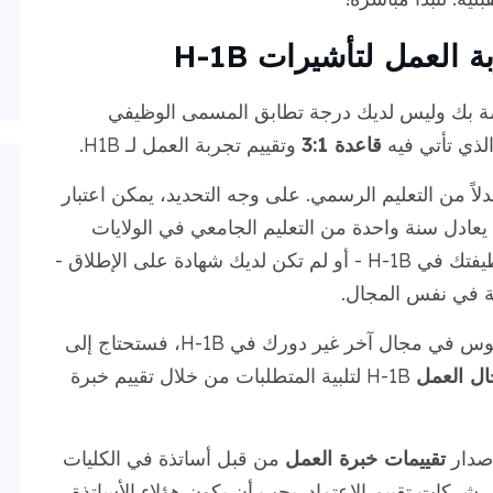
ستكشف خيارات تأشيرة H-1B الخاصة بك وليس لديك درجة تطابق المسمى الوظيفي
لذي تأتي فيه
قاعدة 3:1
وتقييم تجربة العمل لـ H1B.
لاً من التعليم الرسمي. على وجه التحديد، يمكن اعتبار
يعادل سنة واحدة من التعليم الجامعي في الولايات
المتحدة. لذلك، إذا لم تكن شهادتك مرتبطة بوظيفتك في H-1B - أو لم تكن لديك شهادة على الإطلاق -
فية في نفس المجال.
على سبيل المثال، إذا كان لديك درجة البكالوريوس في مجال آخر غير دورك في H-1B، فستحتاج إلى
ال العمل
H-1B لتلبية المتطلبات من خلال تقييم خبرة
تقييمات خبرة العمل
من قبل أساتذة في الكليات
 شركات تقييم الاعتماد. يجب أن يكون هؤلاء الأساتذة