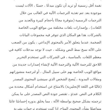
نغمة أقل رسمية أو تريد أن تكون مبدعًا ، حسنًا ، الآلات ليست
موجودة بعد. تتم تغذية الترجمات الآلية في الغالب من خلال
الترجمات الرسمية (متوفرة مجانًا بأحجام كبيرة وبالعديد من
اللغات) ، وإصدارات بلغات مختلفة من مواقع الويب الخاصة
بالشركات. هذا هو المكان الذي تتوفر فيه مجموعات البيانات
الضخمة. عندما يتعلق الأمر بالمحتوى الإبداعي ، يكون من الصعب
على الآلة نسخ نمط النص وشكله ، حيث لا توجد مدخلات كافية في
معظم اللغات. بالمناسبة ، في الشركات التي تستخدم التحرير
اللاحق للترجمة الآلية والترجمة الآلية لإنشاء إصدارات جديدة من
مواقع الويب الخاصة بهم على سبيل المثال ، أو لترجمة منشوراتهم
ومقالات المدونة ، يُنصح الشخص الذي سينشئ المحتوى المصدر
(غالبًا في اللغة الإنجليزية) بالامتناع عن استخدام أشكال محددة من
الكلام في النص. عندئذٍ ، تقتصر جودة النص المصدر على ما يمكن
ترجمته بشكل صحيح بواسطة الآلة ، مما يخلق بدوره إحساسًا عامًا
متواضعًا بشأن المحتوى المتاح. إذا كنت تستخدم ترجمات بشرية