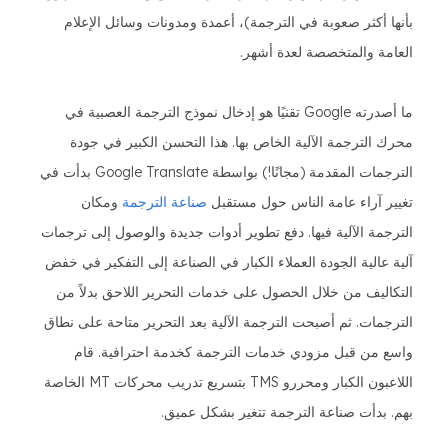
بأنها أكثر صعوبة في الترجمة)، أعمدة ومدونات وسائل الإعلام
العامة والمتخصصة لعدة أشهر.
ما أصدرته Google تقنيًا هو إدخال نموذج الترجمة العصبية في
محرك الترجمة الآلية الخاص بها. هذا التحسن الكبير في جودة
الترجمات المقدمة (مجانًا!) بواسطة Google Translate بدأت في
تغيير آراء عامة الناس حول مستقبل
صناعة الترجمة
ومكان
الترجمة الآلية فيها. دفع تطوير أدوات جديدة والوصول إلى ترجمات
آلية عالية الجودة العملاء الكبار في الصناعة إلى التفكير في خفض
التكاليف من خلال الحصول على خدمات التحرير اللاحق بدلاً من
الترجمات. ثم أصبحت الترجمة الآلية بعد التحرير متاحة على نطاق
واسع من قبل مزودي خدمات الترجمة كخدمة احترافية. قام
اللاعبون الكبار ومحررو TMS بتسريع تدريب محركات MT الخاصة
بهم. بدأت صناعة الترجمة تتغير بشكل عميق.