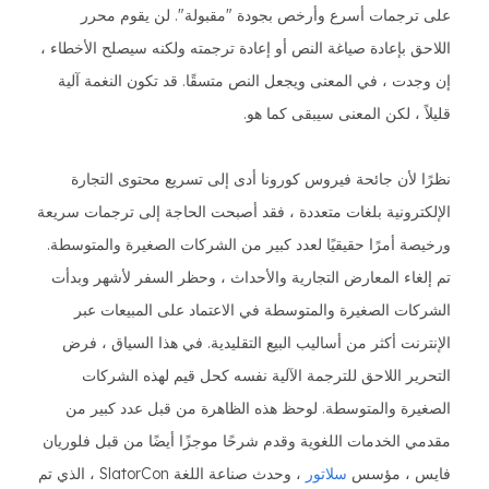
على ترجمات أسرع وأرخص بجودة "مقبولة". لن يقوم محرر
اللاحق بإعادة صياغة النص أو إعادة ترجمته ولكنه سيصلح الأخطاء ،
إن وجدت ، في المعنى ويجعل النص متسقًا. قد تكون النغمة آلية
قليلاً ، لكن المعنى سيبقى كما هو.
نظرًا لأن جائحة فيروس كورونا أدى إلى تسريع محتوى التجارة
الإلكترونية بلغات متعددة ، فقد أصبحت الحاجة إلى ترجمات سريعة
ورخيصة أمرًا حقيقيًا لعدد كبير من الشركات الصغيرة والمتوسطة.
تم إلغاء المعارض التجارية والأحداث ، وحظر السفر لأشهر وبدأت
الشركات الصغيرة والمتوسطة في الاعتماد على المبيعات عبر
الإنترنت أكثر من أساليب البيع التقليدية. في هذا السياق ، فرض
التحرير اللاحق للترجمة الآلية نفسه كحل قيم لهذه الشركات
الصغيرة والمتوسطة. لوحظ هذه الظاهرة من قبل عدد كبير من
مقدمي الخدمات اللغوية وقدم شرحًا موجزًا أيضًا من قبل فلوريان
فايس ، مؤسس
سلاتور
، وحدث صناعة اللغة SlatorCon ، الذي تم