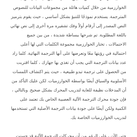
الخوارزمية من خلال كميات هائلة من مجموعات البيانات للنصوص
المترجمة. يستخدم نموذجًا للتنبؤ بشكل أساسي ، حيث يقوم بترميز
النص المصدر إلى أرقام أولاً وفك تشفيره مرة أخرى إلى نص نهائي
باللغة المطلوبة. تم شرحها ببساطة شديدة ، من بين جميع
الاحتمالات ، تختار الخوارزمية مجموعة الكلمات التي لها أعلى
احتمالية في رؤيتها معًا وتعرضها على أنها الترجمة النهائية. كلما زاد
عدد بيانات الترجمة التي يجب أن تغذي بها جهازك ، كلما اقتربت
من الحصول على ترجمة تبدو طبيعية ، حيث يتم اكتشاف اللمسات
الأسلوبية والسياق أيضًا بواسطة الخوارزميات. لكن عليك التأكد من
أن المدخلات نظيفة للغاية لتدريب المحرك بشكل صحيح. وبالتالي ،
فإن جودة محرك الترجمة الآلية العصبية الخاص بك تعتمد على
الكمية ولكن أيضًا على جودة بيانات الترجمة الأصلية التي تستخدمها
لتدريب الخوارزميات الخاصة بك.
حتى الآن ، على الرغم من أن محركات الترجمة الآلية قد حسنت