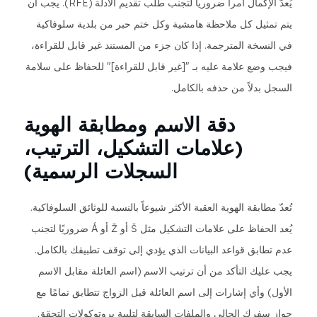
يُعدّ الإكمال أمراً ضرورياً لتجنب طلب تقديم الأدلة (RFE). يجب أن
يتم تمثيل كل ملاحظة هامشية وكل ختم حبر من بلدية سلوفاكية
في النسخة المترجمة. إذا كان جزء من المستند غير قابل للقراءة،
فيجب وضع علامة عليه بـ "[غير قابل للقراءة]" للحفاظ على سلامة
السجل بدلاً من حذفه بالكامل.
دقة الاسم ومطابقة الهوية
(علامات التشكيل، الترتيب،
السجلات الرسمية)
تُعدّ مطابقة الهوية العقبة الأكثر شيوعاً بالنسبة للوثائق السلوفاكية.
يُعد الحفاظ على علامات التشكيل مثل Š أو Ž أو Á ضروريًا لتجنب
عدم تطابق قواعد البيانات الذي يؤدي إلى توقف تطبيقك بالكامل.
يجب عليك التأكد من أن ترتيب الاسم (اسم العائلة مقابل الاسم
الأول) وأي إشارات إلى اسم العائلة قبل الزواج تتطابق تمامًا مع
جواز سفرك الحالي والملفات السابقة لتلبية بروتوكولات التحقق