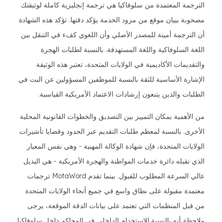
الترجمة المعتمدة من سلوفاكيا هي ترجمة إنجليزية كاملة لوثيقتك
مصحوبة ببيان موقع من مزود الخدمة يؤكد دقتها. تؤكد هذه الشهادة
أن الترجمة أمينة للمصدر الأصلي وأن اللغوي كفء في التنقل بين
اللغة السلوفاكية واللغة المستهدفة. بالنسبة لطلبات الهجرة
والتقديمات الأكاديمية في الولايات المتحدة، تعتبر هذه الوثيقة
الإشارة الأساسية للثقة بالنسبة للموظفين المسؤولين عن البت في
الطلبات والذين يتبعون إرشادات الاعتماد الأمريكية القياسية.
من الأهمية بمكان التمييز بين التصديق والخطوات القانونية المحلية
الأخرى. بالنسبة لمعظم طلبات التقديم عبر الحدود وقضايا تأشيرات
الولايات المتحدة، فإن شهادة الوكالة المهنية - وهي نفس المعيار
الذي تقبله دائرة خدمات المواطنة والهجرة الأمريكية - هي البديل
عالي السرعة المطلوب للقبول. بينما تقدم MotaWord ترجمات
معتمدة مقبولة على نطاق واسع في جميع أنحاء الولايات المتحدة
من قبل المنظمات التي تعتمد على بيانات الدقة الموقعة، يرجى
ملاحظة أنه بالنسبة للاستخدام الداخلي في المحاكم داخل سلوفاكيا