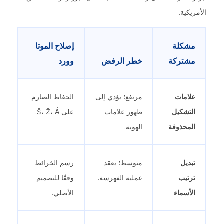
الأمريكية.
مشكلة
إصلاح الموتا
مشتركة
خطر الرفض
وورد
علامات
مرتفع؛ يؤدي إلى
الحفاظ الصارم
التشكيل
ظهور علامات
على Š، Ž، Á.
المحذوفة
الهوية.
تبديل
متوسط؛ يعقد
رسم الخرائط
ترتيب
عملية الفهرسة.
وفقًا للتصميم
الأسماء
الأصلي.