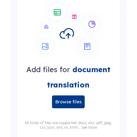
Add files for
document
translation
Browse files
All kinds of files are supported: docx, xlsx, pdf, jpeg,
csv, json, xml, ini, html... see more