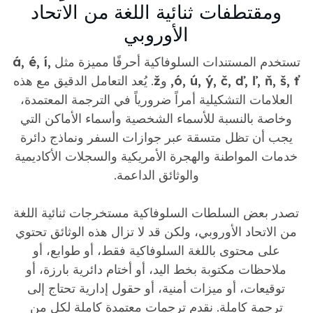
ومقتطفات ثنائية اللغة من الاتحاد
الأوروبي
تستخدم المستندات السلوفاكية أحرفًا مميزة مثل
á, é, í,
ó, ú, ý, č, ď, ľ, ň, š, ť,
و
ž
. يُعد التعامل الدقيق مع هذه
العلامات التشكيلية أمراً ضرورياً في الترجمة المعتمدة،
وخاصة بالنسبة للأسماء الشخصية وأسماء الأماكن التي
يجب أن تظل متسقة عبر جوازات السفر ونماذج دائرة
خدمات المواطنة والهجرة الأمريكية والسجلات الأكاديمية
والوثائق الداعمة.
تصدر بعض السلطات السلوفاكية مستخرجات ثنائية اللغة
من الاتحاد الأوروبي، ولكن قد لا تزال هذه الوثائق تحتوي
على محتوى باللغة السلوفاكية فقط، أو طوابع، أو
ملاحظات مكتوبة بخط اليد، أو أختام دائرية بارزة، أو
توقيعات، أو ميزات أمنية، أو حقول إدارية تحتاج إلى
ترجمة كاملة. نقدم ترجمات معتمدة كاملة لكل من