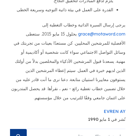
يلزم لدفع المبادرات لتحقيق النجاح.
القدرة على العمل في بيئة ذاتية التوجيه وسريعة الخطى
يرجى إرسال السيرة الذاتية وخطاب التغطية إلى
grace@motaword.com
بحلول 15 مايو 2015. ستعطى
الأفضلية للمرشحين المحليين. كن مستعدًا بعينات من تجربتك في
وسائل التواصل الاجتماعي سواء كانت شخصية أو أكاديمية أو
مهنية. يسعدنا قبول المرشحين الأذكياء والمخلصين بدلاً من أولئك
الذين لديهم خبرة في العمل. سيتم إعطاء المرشحين الذين
يستوفون معاييرنا استبيان متابعة. دعنا نرى ما أنت قادر عليه من
خلال تضمين خطاب تغطية رائع - نعم ، نقرأها. قد يحصل المتدربون
على ائتمان جامعي وفقًا للترتيب من خلال مؤسستهم.
EVREN AY
نُشر في 1 مايو 1990