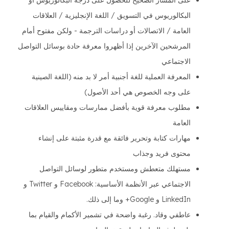
على المسار الصحيح للحصول على درجة البكالوريوس أو
البكالوريوس في التسويق / اللغة الإنجليزية / العلاقات
العامة / الاتصالات أو دراسات الترجمة - ولكن مفتوح أمام
المرشحين الآخرين إذا أظهروا معرفة حادة بوسائل التواصل
الاجتماعي
المعرفة العملية للغة أجنبية أمر لا بد منه (اللغة الصينية
على وجه الخصوص هي أحد الأصول)
مطلوب معرفة قوية بأفضل ممارسات ومقاييس العلاقات
العامة
مهارات كتابة وتحرير فائقة مع قدرة مثبتة على إنشاء
محتوى فريد وجذاب
مستهلك متعطش ومستخدم متطور لوسائل التواصل
الاجتماعي عبر الأنظمة الأساسية: Facebook و Twitter و
LinkedIn و Google+ وما إلى ذلك.
عاطفي وقاد. رغبة واضحة في تشمير الأكمام والقيام بما