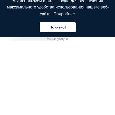
Мы используем файлы cookie для обеспечения
максимального удобства использования нашего веб-
сайта.
Подробнее
КОМПАНИЯ
Понятно!
О компании
Русский
Наши услуги
Блог
Часто задаваемые вопросы
Наша команда
Карьеры
Юриспруденция
Контакты
ДЛЯ КЛИЕНТОВ