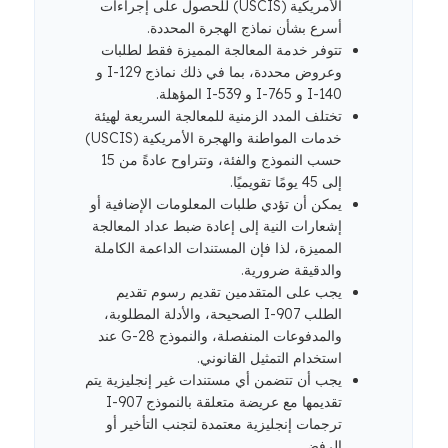
الأمريكية (USCIS) للحصول على إجراءات
أسرع بشأن نماذج الهجرة المحددة.
تتوفر خدمة المعالجة المميزة فقط لطلبات
وعروض محددة، بما في ذلك نماذج I-129 و
I-140 و I-765 و I-539 المؤهلة.
تختلف المدد الزمنية للمعالجة السريعة لهيئة
خدمات المواطنة والهجرة الأمريكية (USCIS)
حسب النموذج والفئة، وتتراوح عادةً من 15
إلى 45 يومًا تقويميًا.
يمكن أن تؤدي طلبات المعلومات الإضافية أو
إشعارات النية إلى إعادة ضبط عداد المعالجة
المميزة، لذا فإن المستندات الداعمة الكاملة
والدقيقة ضرورية.
يجب على المتقدمين تقديم رسوم تقديم
الطلب I-907 الصحيحة، والأدلة المطلوبة،
والمدفوعات المنفصلة، ​​والنموذج G-28 عند
استخدام التمثيل القانوني.
يجب أن تتضمن أي مستندات غير إنجليزية يتم
تقديمها مع عريضة متعلقة بالنموذج I-907
ترجمات إنجليزية معتمدة لتجنب التأخير أو
الرفض.