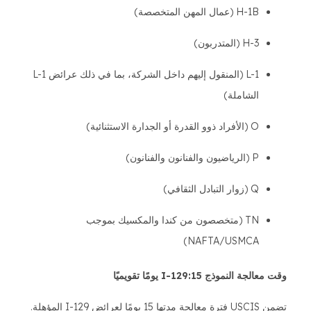
H-1B (عمال المهن المتخصصة)
H-3 (المتدربون)
L-1 (المنقول إليهم داخل الشركة، بما في ذلك عرائض L-1
الشاملة)
O (الأفراد ذوو القدرة أو الجدارة الاستثنائية)
P (الرياضيون والفنانون والفنانون)
Q (زوار التبادل الثقافي)
TN (متخصصون من كندا والمكسيك بموجب
NAFTA/USMCA)
وقت معالجة النموذج I-129:15 يومًا تقويميًا
تضمن USCIS فترة معالجة مدتها 15 يومًا لعرائض I-129 المؤهلة.