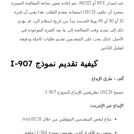
عند إصدار RFE أو NOID، تتم إعادة تعيين ساعة المعالجة المميزة
بمجرد أن تتلقى USCIS استجابة مقدم الطلب. هذا يعني أن فترة
15 أو 30 أو 45 يومًا الجديدة تبدأ من تاريخ استلام الرد. قد يؤدي
ذلك إلى تمديد وقت المعالجة إلى ما بعد الفترة الموعودة في
الأصل، لذلك يجب على المتقدمين تقديم طلبات كاملة ودقيقة
لتقليل التأخير.
كيفية تقديم نموذج I-907
ألف - طرق الإيداع
تسمح USCIS بطريقتين للإيداع للنموذج I-907:
الإيداع عبر الإنترنت:
متاح لبعض المتقدمين المؤهلين من خلال myUSCIS.
يوصى به للأفراد الذين يقدمون نموذج I-765 (ملحق