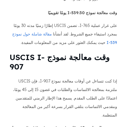
وقت معالجة نموذج I-539:30 يومًا تقويميًا
على غرار عملية I-765، تضمن USCIS إطارًا زمنيًا مدته 30 يومًا
بمجرد استيفاء جميع الشروط. لقد أنشأنا
مقالة شاملة حول نموذج
I-539
حيث يمكنك العثور على مزيد من المعلومات المفيدة.
وقت معالجة نموذج USCIS I-
907
إذا كنت تتساءل عن أوقات معالجة نموذج I-907، فإن USCIS
ملتزمة بمعالجة الالتماسات والطلبات في غضون 15 إلى 45 يومًا،
اعتمادًا على الطلب المقدم. يسمح هذا الإطار الزمني للمتقدمين
ومقدمي الالتماسات بتلقي القرار بسرعة أكبر من المعالجة
المنتظمة.