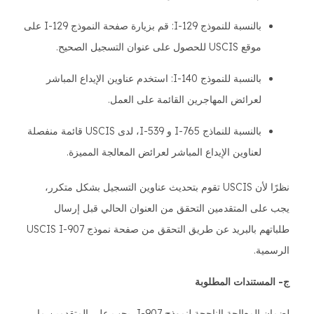
بالنسبة للنموذج I-129: قم بزيارة صفحة النموذج I-129 على
موقع USCIS للحصول على عنوان التسجيل الصحيح.
بالنسبة للنموذج I-140: استخدم عناوين الإيداع المباشر
لعرائض المهاجرين القائمة على العمل.
بالنسبة للنماذج I-765 و I-539، لدى USCIS قائمة منفصلة
لعناوين الإيداع المباشر لعرائض المعالجة المميزة.
نظرًا لأن USCIS تقوم بتحديث عناوين التسجيل بشكل متكرر،
يجب على المتقدمين التحقق من العنوان الحالي قبل إرسال
طلباتهم بالبريد عن طريق التحقق من صفحة نموذج USCIS I-907
الرسمية.
ج- المستندات المطلوبة
لضمان المعالجة الناجحة لنموذج I-907، يجب على المتقدمين ما