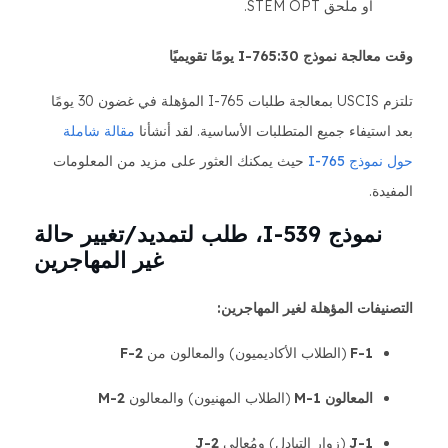
أو ملحق STEM OPT.
وقت معالجة نموذج I-765:30 يومًا تقويميًا
تلتزم USCIS بمعالجة طلبات I-765 المؤهلة في غضون 30 يومًا
بعد استيفاء جميع المتطلبات الأساسية. لقد أنشأنا
مقالة شاملة
حول نموذج I-765
حيث يمكنك العثور على مزيد من المعلومات
المفيدة.
نموذج I-539، طلب لتمديد/تغيير حالة
غير المهاجرين
التصنيفات المؤهلة لغير المهاجرين:
F-1
(الطلاب الأكاديميون) والمعالون من
F-2
المعالون M-1
(الطلاب المهنيون) والمعالون
M-2
J-1
(زوار التبادل) ومُعالي
J-2