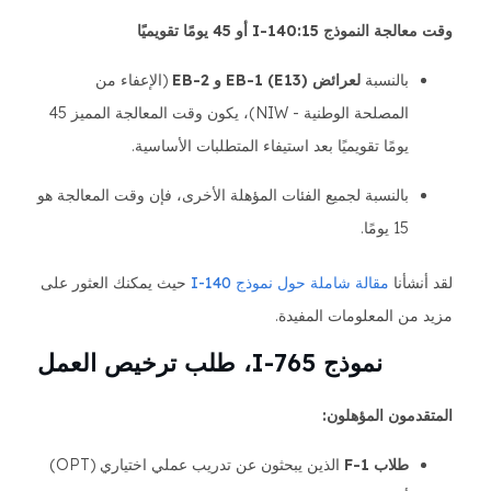
وقت معالجة النموذج I-140:15 أو 45 يومًا تقويميًا
بالنسبة
لعرائض EB-1 (E13) و EB-2
(الإعفاء من
المصلحة الوطنية - NIW)، يكون وقت المعالجة المميز 45
يومًا تقويميًا بعد استيفاء المتطلبات الأساسية.
بالنسبة لجميع الفئات المؤهلة الأخرى، فإن وقت المعالجة هو
15 يومًا.
لقد أنشأنا
مقالة شاملة حول نموذج I-140
حيث يمكنك العثور على
مزيد من المعلومات المفيدة.
نموذج I-765، طلب ترخيص العمل
المتقدمون المؤهلون:
طلاب F-1
الذين يبحثون عن تدريب عملي اختياري (OPT)