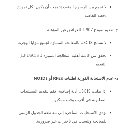
لا تجمع بين الرسوم المتعددة؛ يجب أن يكون لكل نموذج
دفعته الخاصة.
ج. تقديم نموذج I-907 للعرائض غير المؤهلة
لا تسمح USCIS بالمعالجة الممتازة لجميع مزايا الهجرة.
تحقق من قائمة أهلية المعالجة المميزة لـ USCIS قبل
التقديم.
د- عدم الاستجابة الفورية لطلبات RFEs أو NOIDs
إذا طلبت USCIS أدلة إضافية، فقم بتقديم المستندات
المطلوبة في أقرب وقت ممكن.
تؤدي الاستجابات المتأخرة إلى مقاطعة الجدول الزمني
للمعالجة وتتسبب في تأخيرات غير ضرورية.