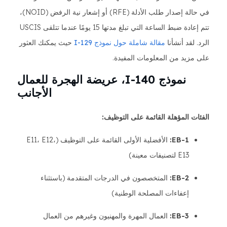
في حالة إصدار طلب الأدلة (RFE) أو إشعار نية الرفض (NOID)،
تتم إعادة ضبط الساعة التي تبلغ مدتها 15 يومًا عندما تتلقى USCIS
الرد. لقد أنشأنا
مقالة شاملة حول نموذج I-129
حيث يمكنك العثور
على مزيد من المعلومات المفيدة.
نموذج I-140، عريضة الهجرة للعمال
الأجانب
الفئات المؤهلة القائمة على التوظيف:
EB-1:
الأفضلية الأولى القائمة على التوظيف (E11، E12،
E13 لتصنيفات معينة)
EB-2:
المتخصصون في الدرجات المتقدمة (باستثناء
إعفاءات المصلحة الوطنية)
EB-3:
العمال المهرة والمهنيون وغيرهم من العمال