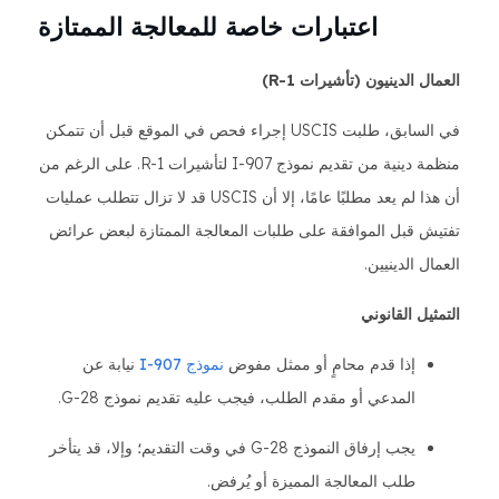
اعتبارات خاصة للمعالجة الممتازة
العمال الدينيون (تأشيرات R-1)
في السابق، طلبت USCIS إجراء فحص في الموقع قبل أن تتمكن
منظمة دينية من تقديم نموذج I-907 لتأشيرات R-1. على الرغم من
أن هذا لم يعد مطلبًا عامًا، إلا أن USCIS قد لا تزال تتطلب عمليات
تفتيش قبل الموافقة على طلبات المعالجة الممتازة لبعض عرائض
العمال الدينيين.
التمثيل القانوني
إذا قدم محامٍ أو ممثل مفوض
نموذج I-907
نيابة عن
المدعي أو مقدم الطلب، فيجب عليه تقديم نموذج G-28.
يجب إرفاق النموذج G-28 في وقت التقديم؛ وإلا، قد يتأخر
طلب المعالجة المميزة أو يُرفض.