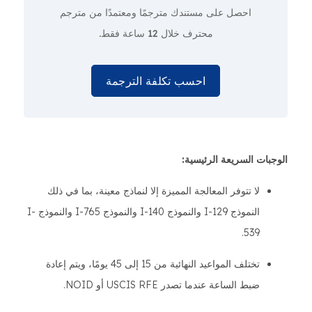
احصل على مستندك مترجمًا ومعتمدًا من مترجم
محترف
خلال 12 ساعة فقط.
احسب تكلفة الترجمة
الوجبات السريعة الرئيسية:
لا تتوفر المعالجة المميزة إلا لنماذج معينة، بما في ذلك
النموذج I-129 والنموذج I-140 والنموذج I-765 والنموذج I-
539.
تختلف المواعيد النهائية من 15 إلى 45 يومًا، ويتم إعادة
ضبط الساعة عندما تصدر USCIS RFE أو NOID.