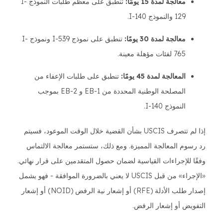
معالجة لمدة 15 يومًا:
تنطبق على معظم طلبات النموذج I-
129 والنموذج I-140.
معالجة لمدة 30 يومًا:
تنطبق على نموذج I-539 ونموذج I-
765 لفئات مؤهلة معينة.
المعالجة لمدة 45 يومًا:
تنطبق على طلبات الإعفاء من
المصلحة الوطنية المحددة من EB-1 و EB-2 بموجب
النموذج I-140.
إذا لم تتصرف USCIS بشأن القضية خلال الوقت الموعود، فسيتم
رد رسوم المعالجة المميزة. ومع ذلك، ستستمر معالجة الالتماس
وفقًا للإجراءات القياسية لضمان حصول المتقدمين على قرار نهائي.
«الإجراء» من قبل USCIS لا يعني بالضرورة الموافقة - فهو يشمل
إصدار طلب الأدلة (RFE) أو إشعار نية الرفض (NOID) أو إشعار
التفويض أو إشعار الرفض.