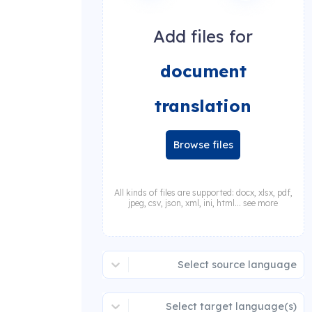
Add files for
document
translation
Browse files
All kinds of files are supported: docx, xlsx, pdf,
jpeg, csv, json, xml, ini, html... see more
Select source language
Select target language(s)