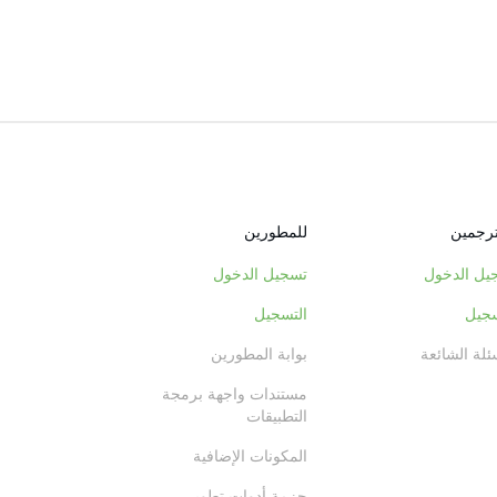
ترجمين
للمطورين
يل الدخول
تسجيل الدخول
سجيل
التسجيل
ئلة الشائعة
بوابة المطورين
مستندات واجهة برمجة
التطبيقات
المكونات الإضافية
حزمة أدوات تطوير