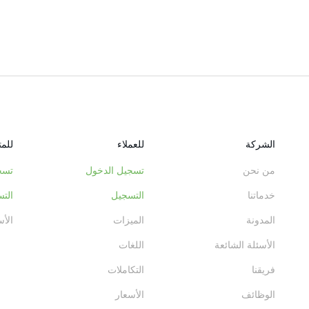
الشركة
للعملاء
للم
من نحن
تسجيل الدخول
تسج
خدماتنا
التسجيل
الت
المدونة
الميزات
الأس
الأسئلة الشائعة
اللغات
فريقنا
التكاملات
الوظائف
الأسعار