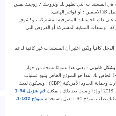
ثلة هي المستندات التي تظهر لك ولزوجك / زوجتك نفس
ل كلا الاسمين ؛ أو فواتير الهاتف.
لة على ذلك الحسابات المصرفية المشتركة ، وكشوف
ركة ، وسندات الملكية المشتركة أو القروض التي
الدخل كافياً ولكن اعتُبر أن المستندات غير كافية لدعم
 بشكل قانوني
- يعني هذا عمومًا نسخة من جواز
سفرك المختوم أو نسخة من سجل السفر I-94 الخاص بك. هذا هو النموذج الخاص بتتبع عمليات
الوصول والمغادرة ، الذي تستخدمه إدارة الجمارك وحماية الحدود الأمريكية (CBP) ، وسيكون لديك
نك
قم بتنزيل I-94
وذج I-94 بديل باستخدام
نموذج I-102.