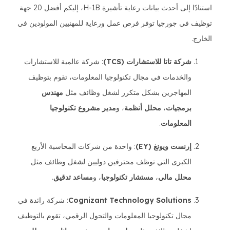
استنادًا إلى أحدث بيانات رعاية تأشيرة H-1B، إليكم أفضل 20 جهة
توظيف في جورجيا توفر فرص عمل ورعاية للمهنيين المولودين في
الخارج.
شركة تاتا للاستشارات (TCS)
: شركة عالمية للاستشارات
والخدمات في مجال تكنولوجيا المعلومات، تقوم بتوظيف
المهاجرين بشكل متكرر لشغل وظائف مثل
مهندس
برمجيات
،
محلل أنظمة
، و
مدير مشروع تكنولوجيا
المعلومات
.
إرنست ويونغ (EY)
: واحدة من شركات المحاسبة الأربع
الكبرى التي توظف محترفين دوليين لشغل وظائف مثل
محلل مالي
،
مستشار تكنولوجيا
، و
مساعد تدقيق
.
Cognizant Technology Solutions
: شركة رائدة في
مجال تكنولوجيا المعلومات والتحول الرقمي، تقوم بالتوظيف