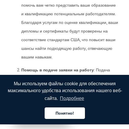
помочь вам четко представить ваше образование
и квалификацию потенциальным работодателям.
Благодаря услугам по оценке квалификации, ваши
дипломы и сертификаты будут проверены на
соответствие стандартам США, что повысит ваши
шансы найти подходящую работу, отвечающую
вашим навыкам.
Помощь в подаче заявки на работу
: Подача
заявки на работу в другой стране может быть
Мы используем файлы cookie для обеспечения
сложной, особенно если речь идет о языковых
максимального удобства использования нашего веб-
различиях. MotaWord может перевести ваше
сайта.
Подробнее
резюме, сопроводительное письмо и документы
для подачи заявки на работу, гарантируя их
Понятно!
Русский
Русский
Русский
точность, профессионализм и соответствие