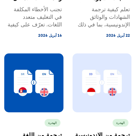
والتوظيف في الولايات
الدولي
تعلم كيفية ترجمة
تجنب الأخطاء المكلفة
المتحدة
الشهادات والوثائق
في التغليف متعدد
الإندونيسية، بما في ذلك
اللغات. تعرّف على كيفية
الإجازات، لطلبات تأشيرة
إدارة توطين الملصقات،
22 أبريل 2026
16 أبريل 2026
H-1B. تجنب طلبات
وترجمة المكونات،
المعلومات الإضافية من
والامتثال العالمي لدخول
دائرة خدمات المواطنة
أسرع إلى السوق.
والهجرة الأمريكية
(USCIS) من خلال
الترجمة المعتمدة
والتقييمات الأكاديمية.
الهجرة
الهجرة
ترجمة من الإندونيسية
ترجمة من اللغة