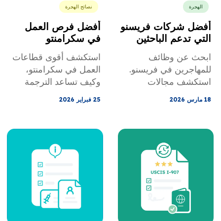
الهجرة
نصائح الهجرة
أفضل شركات فريسنو
أفضل فرص العمل
التي تدعم الباحثين
في سكرامنتو
عن عمل من
للمهاجرين
ابحث عن وظائف
استكشف أقوى قطاعات
المهاجرين
للمهاجرين في فريسنو.
العمل في سكرامنتو،
استكشف مجالات
وكيف تساعد الترجمة
الرعاية الصحية
المعتمدة وتقييم
18 مارس 2026
25 فبراير 2026
والخدمات اللوجستية
الشهادات المهاجرين على
والتجارة والشهادات
الحصول على وظائف
السريعة ونصائح للحصول
بشكل أسرع.
على وظيفة بسرعة -
حتى بدون شهادة جامعية
أمريكية.