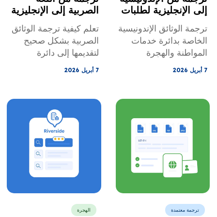
إلى الإنجليزية لطلبات
الصربية إلى الإنجليزية
خدمات المواطنة
لملفات دائرة خدمات
ترجمة الوثائق الإندونيسية
تعلم كيفية ترجمة الوثائق
والهجرة الأمريكية
المواطنة والهجرة
الخاصة بدائرة خدمات
الصربية بشكل صحيح
الأمريكية (USCIS)
المواطنة والهجرة
لتقديمها إلى دائرة
وملفات الهجرة
الأمريكية (USCIS)
خدمات المواطنة والهجرة
7 أبريل 2026
7 أبريل 2026
بشكل صحيح. تعرف على
الأمريكية (USCIS).
المتطلبات، وتجنب
تجنب طلبات الحصول
طلبات تقديم الأدلة
على معلومات إضافية
الإضافية، واحصل على
من خلال الترجمات
ترجمات معتمدة لسجلات
المعتمدة، والترجمة
الميلاد والزواج وبطاقات
الصوتية الدقيقة،
الهوية.
والتغطية الكاملة للطوابع.
ترجمة معتمدة
الهجرة