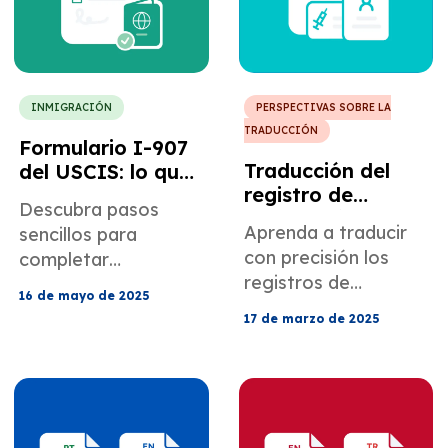
estadounidense.
INMIGRACIÓN
PERSPECTIVAS SOBRE LA
TRADUCCIÓN
Formulario I-907
Traducción del
del USCIS: lo que
registro de
necesita saber
Descubra pasos
vacunación:
Aprenda a traducir
sencillos para
asesoramiento de
con precisión los
completar
expertos
registros de
correctamente el
16 de mayo de 2025
vacunación, incluidas
formulario I-907 del
17 de marzo de 2025
las pautas
USCIS y agilizar su
importantes y los
solicitud.
desafíos comunes.