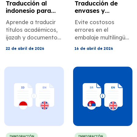
Traducción al
Traducción de
indonesio para
envases y
peticiones H-1B y
etiquetas para el
Aprende a traducir
Evite costosos
empleo en EE. UU.
cumplimiento
títulos académicos,
errores en el
internacional
ijazah y documentos
embalaje multilingüe.
indonesios para
Aprenda a gestionar
22 de abril de 2026
16 de abril de 2026
solicitudes de visa H-
la localización de
1B. Evite las
etiquetas, la
solicitudes de
traducción de
información
ingredientes y el
adicional (RFE) del
cumplimiento
USCIS con
normativo global
traducciones
para una entrada
certificadas y
más rápida en el
evaluaciones
mercado.
académicas.
INMIGRACIÓN
INMIGRACIÓN