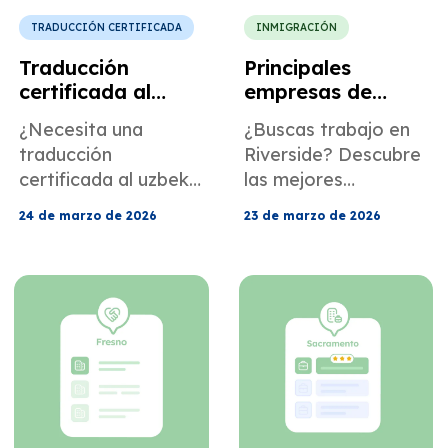
documentos de
identidad (KTP).
TRADUCCIÓN CERTIFICADA
INMIGRACIÓN
Traducción
Principales
certificada al
empresas de
uzbeko de
Riverside que
¿Necesita una
¿Buscas trabajo en
documentos de
contratan
traducción
Riverside? Descubre
identidad oficiales
inmigrantes
certificada al uzbeko
las mejores
para el USCIS? Evite
empresas que
24 de marzo de 2026
23 de marzo de 2026
errores de
contratan personal,
transliteración y
los puestos de
retrasos en la
trabajo para
documentación con
principiantes y cómo
la ayuda de
preparar tus
expertos.
credenciales
rápidamente.