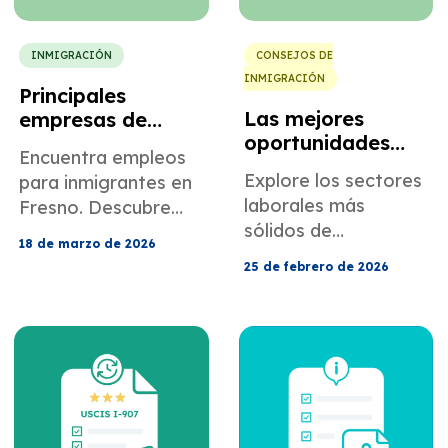
INMIGRACIÓN
CONSEJOS DE
INMIGRACIÓN
Principales
Las mejores
empresas de
oportunidades
Fresno que
Encuentra empleos
laborales en
apoyan a los
Explore los sectores
para inmigrantes en
Sacramento para
inmigrantes que
laborales más
Fresno. Descubre
inmigrantes
buscan empleo.
sólidos de
oportunidades en el
18 de marzo de 2026
Sacramento y cómo
sector sanitario, la
25 de febrero de 2026
la traducción
logística, los oficios,
certificada y la
las certificaciones
evaluación de títulos
rápidas y consejos
ayudan a los
para conseguir
inmigrantes a ser
trabajo rápidamente,
contratados más
incluso sin un título
rápido.
universitario