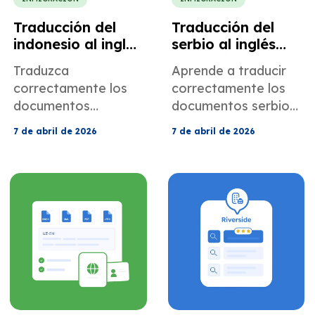
Traducción del
Traducción del
indonesio al inglés
serbio al inglés
para solicitudes
para trámites de
Traduzca
Aprende a traducir
de USCIS
inmigración y del
correctamente los
correctamente los
USCIS
documentos
documentos serbios
indonesios para el
para el USCIS. Evite
7 de abril de 2026
7 de abril de 2026
USCIS. Conozca los
las solicitudes de
requisitos, evite las
información
solicitudes de
adicional (RFE) con
información
traducciones
adicional (RFE) y
certificadas,
obtenga
transliteración
traducciones
precisa y cobertura
certificadas de actas
total de sellos.
de nacimiento,
matrimonio y