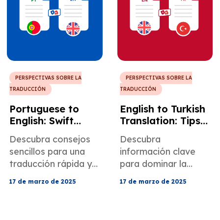
PERSPECTIVAS SOBRE LA
PERSPECTIVAS SOBRE LA
TRADUCCIÓN
TRADUCCIÓN
Portuguese to
English to Turkish
English: Swift
Translation: Tips
Solutions for
and Challenges
Descubra consejos
Descubra
Better Results
sencillos para una
información clave
traducción rápida y
para dominar la
precisa del
traducción inglés-
17 de marzo de 2025
17 de marzo de 2025
portugués al inglés
turco, incluidos los
para aumentar la
desafíos comunes y
eficiencia y la
las mejores