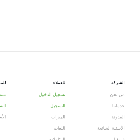
الشركة
للعملاء
للم
من نحن
تسجيل الدخول
تسج
خدماتنا
التسجيل
الت
المدونة
الميزات
الأس
الأسئلة الشائعة
اللغات
فريقنا
التكاملات