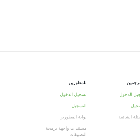
ترجمين
للمطورين
يل الدخول
تسجيل الدخول
سجيل
التسجيل
ئلة الشائعة
بوابة المطورين
مستندات واجهة برمجة
التطبيقات