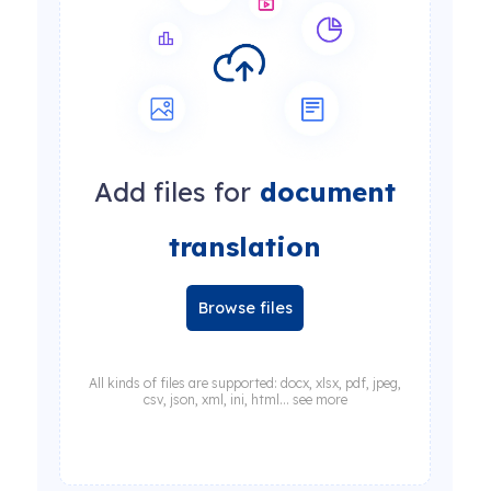
Add files for
document
translation
Browse files
All kinds of files are supported: docx, xlsx, pdf, jpeg,
csv, json, xml, ini, html... see more