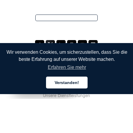
Wir verwenden Cookies, um sicherzustellen, dass Sie die
beste Erfahrung auf unserer Website machen.
Erfahren Sie mehr
UNTERNEHMEN
Verstanden!
Über uns
Deutsch
Deutsch
Deutsch
Unsere Dienstleistungen
Blog
FAQ
Unser Team