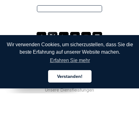
Wir verwenden Cookies, um sicherzustellen, dass Sie die
beste Erfahrung auf unserer Website machen.
Erfahren Sie mehr
UNTERNEHMEN
Verstanden!
Über uns
Deutsch
Deutsch
Deutsch
Unsere Dienstleistungen
Blog
FAQ
Unser Team
JOBS