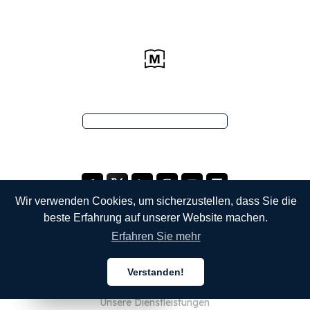
Wir verwenden Cookies, um sicherzustellen, dass Sie die
beste Erfahrung auf unserer Website machen.
Erfahren Sie mehr
UNTERNEHMEN
Verstanden!
Über uns
Deutsch
Deutsch
Deutsch
Unsere Dienstleistungen