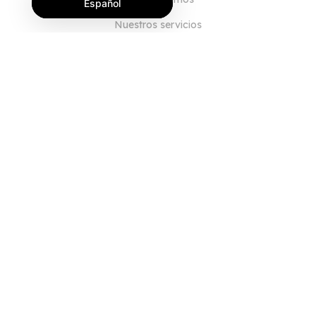
Español
Nuestros servicios
Blog
Preguntas frecuentes
Nuestro equipo
Empleo
Legal
Póngase en contacto con nosotros
PARA CLIENTES
Iniciar sesión
Registrarse
Características