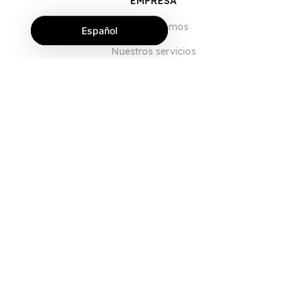
EMPRESA
Quiénes somos
Español
Nuestros servicios
Blog
Preguntas frecuentes
Nuestro equipo
Empleo
Legal
Póngase en contacto con nosotros
PARA CLIENTES
Iniciar sesión
Registrarse