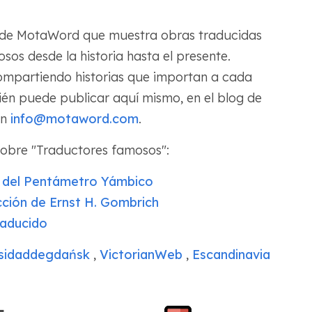
de MotaWord que muestra obras traducidas
sos desde la historia hasta el presente.
ompartiendo historias que importan a cada
ién puede publicar aquí mismo, en el blog de
en
info@motaword.com
.
 sobre "Traductores famosos":
n del Pentámetro Yámbico
ción de Ernst H. Gombrich
raducido
sidaddegdańsk
,
VictorianWeb
,
Escandinavia