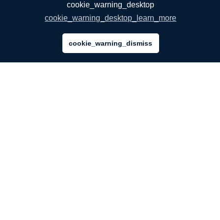
cookie_warning_desktop
cookie_warning_desktop_learn_more
cookie_warning_dismiss
MOTAWORD
A Propos De Nous
Nos Services
Blog
FAQ
Notre équipe
Carrières
Mentions Légales
Nous Contacter