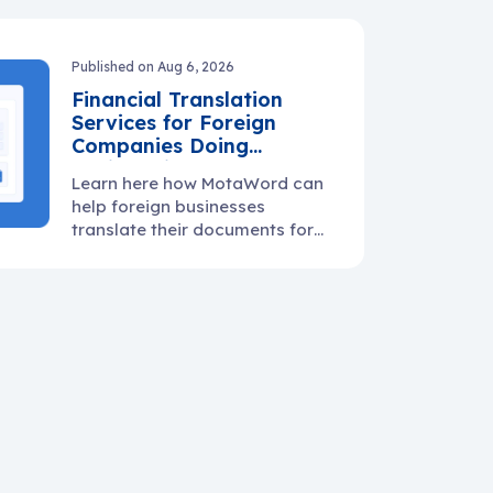
warranty docs, and supplier
communication.
Published on Aug 6, 2026
Financial Translation
Services for Foreign
Companies Doing
Business in the U.S.
Learn here how MotaWord can
help foreign businesses
translate their documents for
use in the U.S.