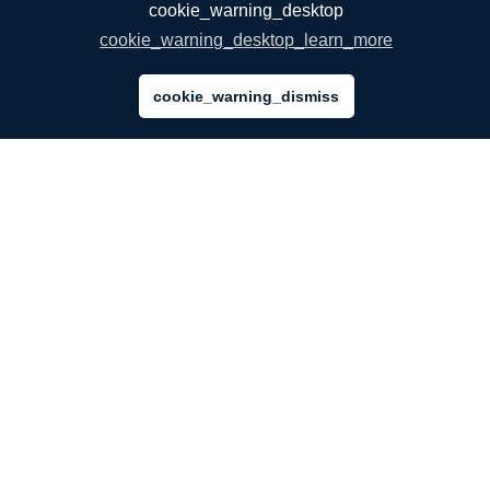
cookie_warning_desktop
cookie_warning_desktop_learn_more
cookie_warning_dismiss
ŞİRKETİMİZ
Hakkımızda
Hizmetlerimiz
Blog
SSS
Takımımız
Kariyer
Hukuk
Bize Ulaşın