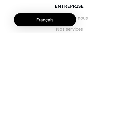
ENTREPRISE
À propos de nous
Français
Nos services
Blog
FAQ
Notre équipe
Carrières
Juridique
Nous contacter
POUR LES CLIENTS
Se connecter