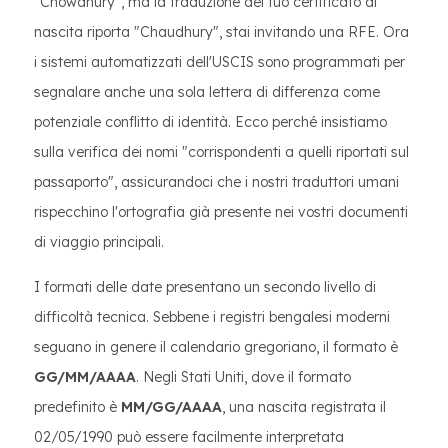
"Chowdhury", ma la traduzione del tuo certificato di
nascita riporta "Chaudhury", stai invitando una RFE. Ora
i sistemi automatizzati dell'USCIS sono programmati per
segnalare anche una sola lettera di differenza come
potenziale conflitto di identità. Ecco perché insistiamo
sulla verifica dei nomi "corrispondenti a quelli riportati sul
passaporto", assicurandoci che i nostri traduttori umani
rispecchino l'ortografia già presente nei vostri documenti
di viaggio principali.
I formati delle date presentano un secondo livello di
difficoltà tecnica. Sebbene i registri bengalesi moderni
seguano in genere il calendario gregoriano, il formato è
GG/MM/AAAA
. Negli Stati Uniti, dove il formato
predefinito è
MM/GG/AAAA
, una nascita registrata il
02/05/1990 può essere facilmente interpretata