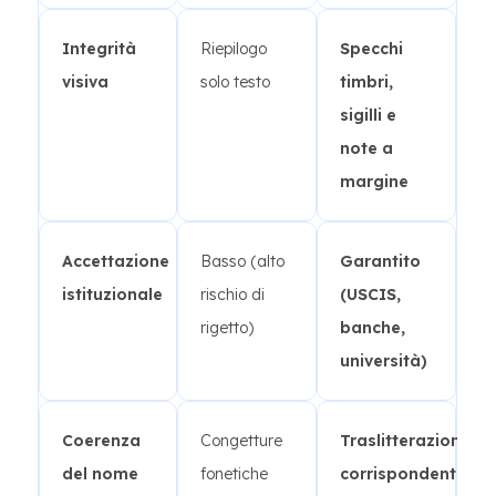
Integrità
Riepilogo
Specchi
visiva
solo testo
timbri,
sigilli e
note a
margine
Accettazione
Basso (alto
Garantito
istituzionale
rischio di
(USCIS,
rigetto)
banche,
università)
Coerenza
Congetture
Traslitterazione
del nome
fonetiche
corrispondente