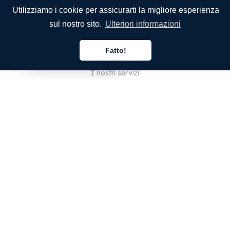
Utilizziamo i cookie per assicurarti la migliore esperienza
sul nostro sito.
Ulteriori informazioni
SOCIETÀ
Fatto!
Chi siamo
Italiano
I nostri servizi
Blog
Domande frequenti
Il nostro team
Opportunità di lavoro
Note legali
Contattaci
PER I CLIENTI