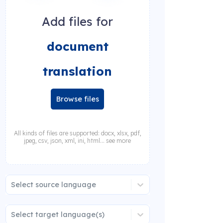
Add files for
document
translation
Browse files
All kinds of files are supported: docx, xlsx, pdf,
jpeg, csv, json, xml, ini, html... see more
Select source language
Select target language(s)