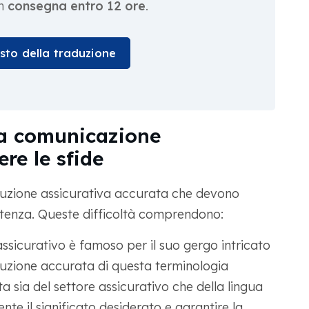
on
consegna entro 12 ore
.
osto della traduzione
lla comunicazione
re le sfide
aduzione assicurativa accurata che devono
tenza. Queste difficoltà comprendono:
assicurativo è famoso per il suo gergo intricato
duzione accurata di questa terminologia
sia del settore assicurativo che della lingua
nte il significato desiderato e garantire la