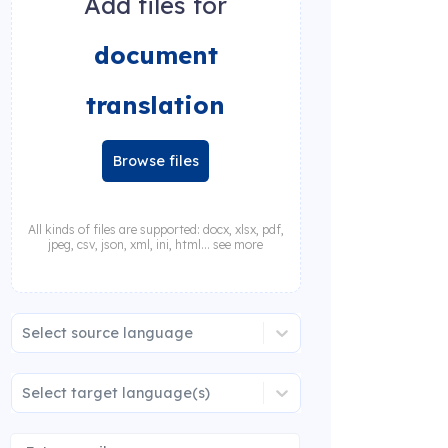
Add files for
document
translation
Browse files
All kinds of files are supported: docx, xlsx, pdf,
jpeg, csv, json, xml, ini, html... see more
Select source language
Select target language(s)