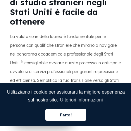
di studio stranieri negli
Stati Uniti è facile da
ottenere
La valutazione della laurea è fondamentale per le
persone con qualifiche straniere che mirano a navigare
nel panorama accademico e professionale degli Stati
Uniti. È consigliabile avviare questo processo in anticipo e
avvalersi di servizi professionali per garantire precisione
ed efficienza. Semplifica la tua transizione verso gli Stati
Uniti utilizzando i servizi esperti di MotaWord per le tue
Utilizziamo i cookie per assicurarti la migliore esperienza
esigenze di traduzione di documenti e valutazione dei
sul nostro sito.
Ulteriori informazioni
diplomi. Dai il via al tuo viaggio visitando
Richiedi un
Fatto!
preventivo
su MotaWord oggi. Realizza il tuo sogno
Italiano
Italiano
Italiano
americano con sicurezza e chiarezza.