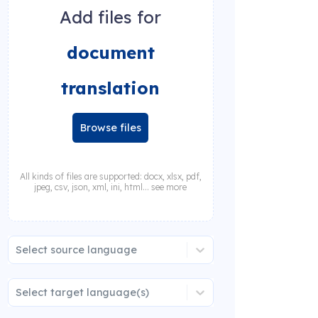
Add files for
document
translation
Browse files
All kinds of files are supported: docx, xlsx, pdf,
jpeg, csv, json, xml, ini, html... see more
Select source language
Select target language(s)