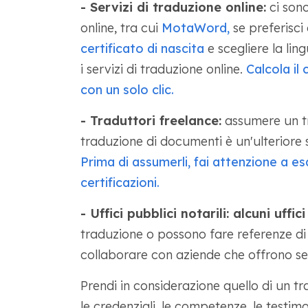
- Servizi di traduzione online:
ci sono
online, tra cui
MotaWord,
se preferisci
certificato di nascita
e scegliere la lin
i servizi di traduzione online.
Calcola il 
con un solo clic.
- Traduttori freelance:
assumere un tr
traduzione di documenti è un'ulteriore s
Prima di assumerli, fai attenzione a e
certificazioni.
- Uffici pubblici notarili: alcuni uffici
traduzione o possono fare referenze di
collaborare con aziende che offrono ser
Prendi in considerazione quello di un tr
le credenziali, le competenze, le testimo