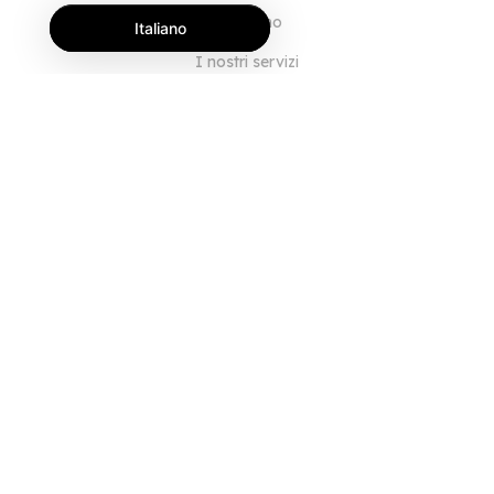
Chi siamo
Italiano
I nostri servizi
Blog
Domande frequenti
Il nostro team
Opportunità di lavoro
Note legali
Contattaci
PER I CLIENTI
Accedi
Registrati