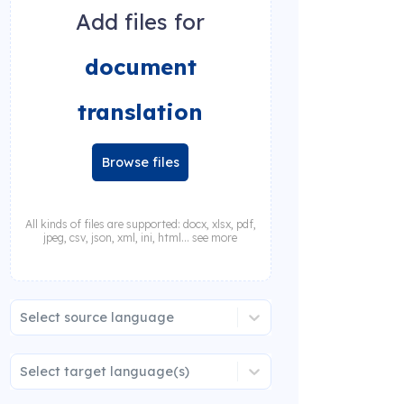
Add files for
document
translation
Browse files
All kinds of files are supported: docx, xlsx, pdf,
jpeg, csv, json, xml, ini, html... see more
Select source language
Select target language(s)