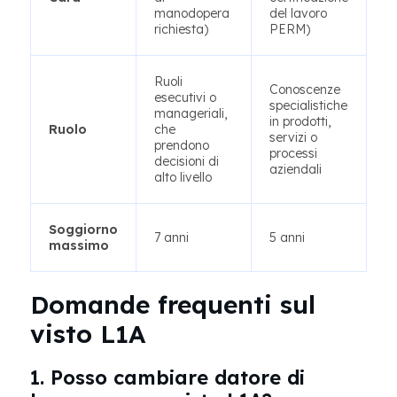
manodopera
del lavoro
richiesta)
PERM)
Ruoli
Conoscenze
esecutivi o
specialistiche
manageriali,
in prodotti,
Ruolo
che
servizi o
prendono
processi
decisioni di
aziendali
alto livello
Soggiorno
7 anni
5 anni
massimo
Domande frequenti sul
visto L1A
1. Posso cambiare datore di