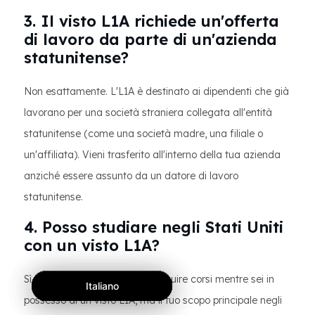
3. Il visto L1A richiede un'offerta
di lavoro da parte di un'azienda
statunitense?
Non esattamente. L'L1A è destinato ai dipendenti che già
lavorano per una società straniera collegata all'entità
statunitense (come una società madre, una filiale o
un'affiliata). Vieni trasferito all'interno della tua azienda
anziché essere assunto da un datore di lavoro
statunitense.
4. Posso studiare negli Stati Uniti
con un visto L1A?
Sì, puoi studiare part-time o seguire corsi mentre sei in
Italiano
Italiano
Italiano
possesso di un visto L1A, ma il tuo scopo principale negli