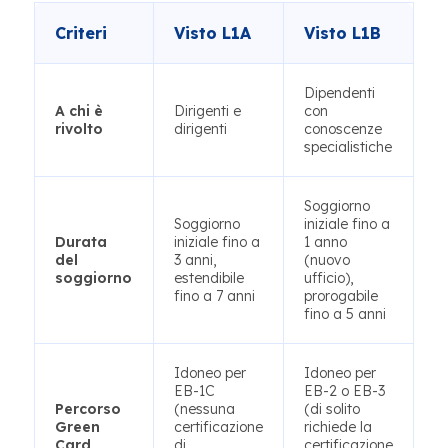
Criteri
Visto L1A
Visto L1B
Dipendenti
A chi è
Dirigenti e
con
rivolto
dirigenti
conoscenze
specialistiche
Soggiorno
Soggiorno
iniziale fino a
Durata
iniziale fino a
1 anno
del
3 anni,
(nuovo
soggiorno
estendibile
ufficio),
fino a 7 anni
prorogabile
fino a 5 anni
Idoneo per
Idoneo per
EB-1C
EB-2 o EB-3
Percorso
(nessuna
(di solito
Green
certificazione
richiede la
Card
di
certificazione