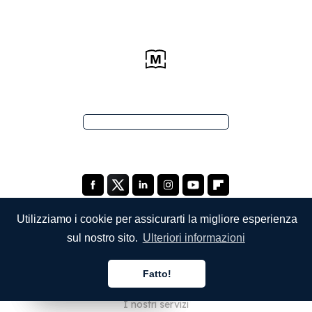
Utilizziamo i cookie per assicurarti la migliore esperienza
sul nostro sito.
Ulteriori informazioni
SOCIETÀ
Fatto!
Chi siamo
Italiano
Italiano
Italiano
I nostri servizi