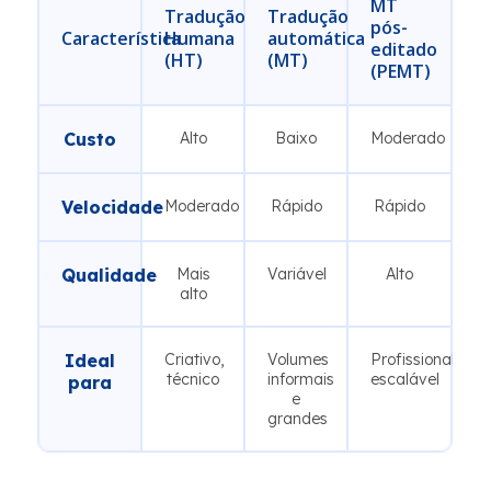
MT
Tradução
Tradução
pós-
Característica
Humana
automática
editado
(HT)
(MT)
(PEMT)
Custo
Alto
Baixo
Moderado
Velocidade
Moderado
Rápido
Rápido
Qualidade
Mais
Variável
Alto
alto
Ideal
Criativo,
Volumes
Profissional,
técnico
informais
escalável
para
e
grandes