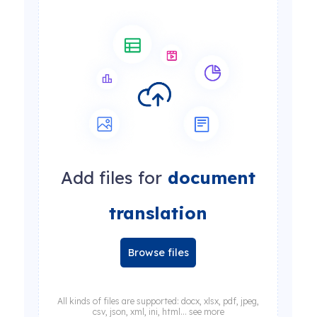
Add files for
document
translation
Browse files
All kinds of files are supported: docx, xlsx, pdf, jpeg,
csv, json, xml, ini, html... see more