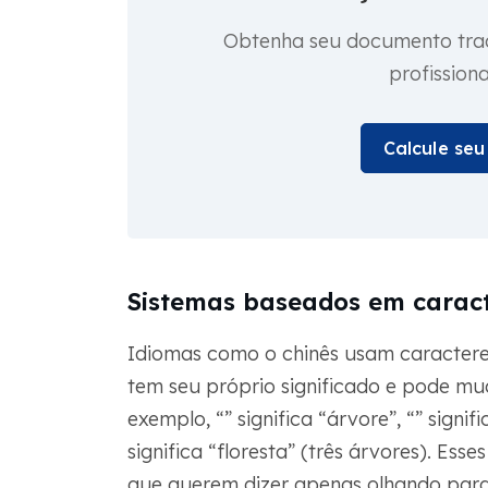
Obtenha seu documento trad
profission
Calcule se
Sistemas baseados em caracte
Idiomas como o chinês usam caractere
tem seu próprio significado e pode m
exemplo, “” significa “árvore”, “” signi
significa “floresta” (três árvores). E
que querem dizer apenas olhando para e