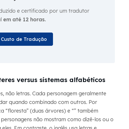
uzido e certificado por um tradutor
al
em até 12 horas.
u Custo de Tradução
res versus sistemas alfabéticos
s, não letras. Cada personagem geralmente
udar quando combinado com outros. Por
fica “floresta” (duas árvores) e “” também
sses personagens não mostram como dizê-los ou o
les. Em contraste, o inglês usa letras e