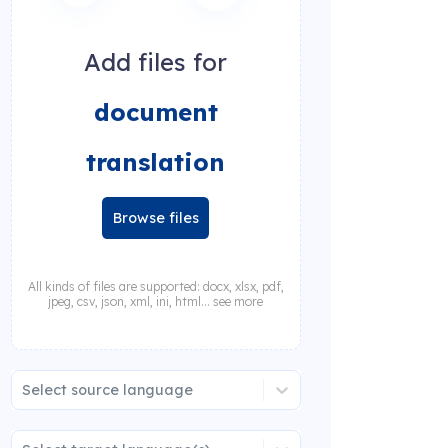
Add files for
document
translation
Browse files
All kinds of files are supported: docx, xlsx, pdf,
jpeg, csv, json, xml, ini, html... see more
Select source language